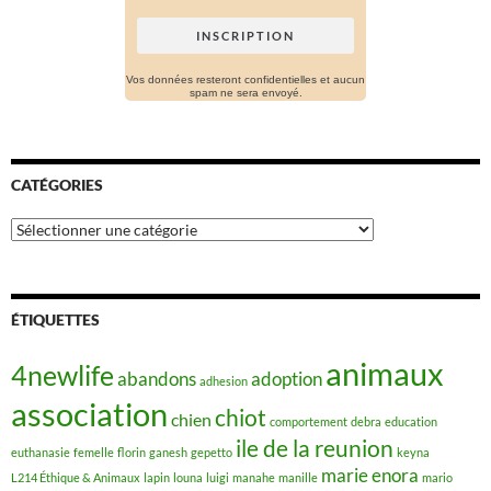
Vos données resteront confidentielles et aucun
spam ne sera envoyé.
CATÉGORIES
Catégories
ÉTIQUETTES
animaux
4newlife
abandons
adoption
adhesion
association
chiot
chien
comportement
debra
education
ile de la reunion
euthanasie
femelle
florin
ganesh
gepetto
keyna
marie enora
L214 Éthique & Animaux
lapin
louna
luigi
manahe
manille
mario