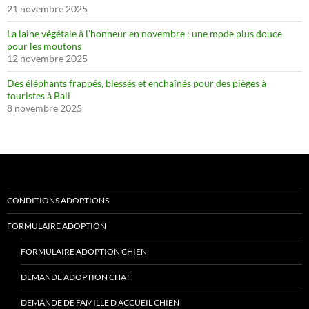
21 novembre 2025
La laine végétale à l’honneur en novembre : une mode plus douce
pour les moutons
12 novembre 2025
Des éléphants frappés, blessés et enchaînés pour des pièges à
touristes à Bali
8 novembre 2025
CONDITIONS ADOPTIONS
FORMULAIRE ADOPTION
FORMULAIRE ADOPTION CHIEN
DEMANDE ADOPTION CHAT
DEMANDE DE FAMILLE D ACCUEIL CHIEN