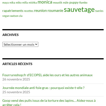
monica
puppy
maya
mika
miko
milla
mishka
moustik
mâle
Rambo
sauvetage
reunion
roumanie
rapatriements
recettes
tueries
vegan
watson
zia
ARCHIVES
Archives
ARTICLES RÉCENTS
Fourrureshop.fr d’ECOPEL aide les ours et les autres animaux
26 novembre 2025
Journée mondiale anti foie gras : pourquoi existe-t-elle ?
25 novembre 2025
Goop vend des pulls issus de la torture des lapins… Aidez-nous à
arrêter cela !