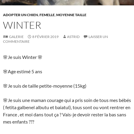
ADOPTER UN CHIEN
,
FEMELLE
,
MOYENNE TAILLE
WINTER
GALERIE
8 FÉVRIER 2019
ASTRID
LAISSER UN
COMMENTAIRE
🌸
Je suis Winter
🌸
🌸
Age estimé 5 ans
🌸
Je suis de taille petite-moyenne (15kg)
🌸
Je suis une maman courage qui a pris soin de tous mes bébés
( fetita galbenel albutu et baiatul), tous sont ou vont rentrer en
France , et moi dans tout ça ? Vais-je devoir rester la bas sans
mes enfants ???