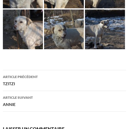
Navigation
ARTICLE PRÉCÉDENT
des
TZITZI
articles
ARTICLE SUIVANT
ANNIE
LAISSER UN COMMENTAIRE