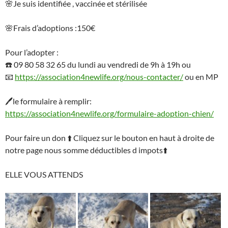
🌸
Je suis identifiée , vaccinée et stérilisée
🌸
Frais d’adoptions :150€
Pour l’adopter :
☎️
09 80 58 32 65 du lundi au vendredi de 9h à 19h ou
📧
https://association4newlife.org/nous-contacter/
ou en MP
🖊
le formulaire à remplir:
https://association4newlife.org/formulaire-adoption-chien/
Pour faire un don
⬆️
Cliquez sur le bouton en haut à droite de
notre page nous somme déductibles d impots
⬆️
ELLE VOUS ATTENDS