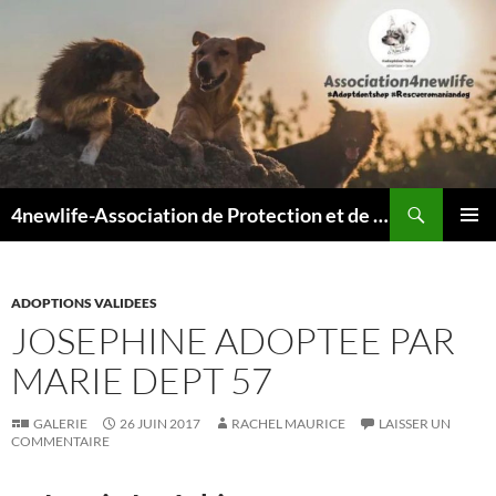
Recherche
4newlife-Association de Protection et de défense animale. Loi de 1908
ALLER
MENU
AU
PRINCI
CONTENU
ADOPTIONS VALIDEES
JOSEPHINE ADOPTEE PAR
MARIE DEPT 57
GALERIE
26 JUIN 2017
RACHEL MAURICE
LAISSER UN
COMMENTAIRE