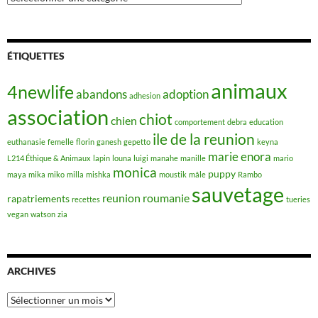
ÉTIQUETTES
animaux
4newlife
abandons
adoption
adhesion
association
chiot
chien
comportement
debra
education
ile de la reunion
euthanasie
femelle
florin
ganesh
gepetto
keyna
marie enora
L214 Éthique & Animaux
lapin
louna
luigi
manahe
manille
mario
monica
puppy
maya
mika
miko
milla
mishka
moustik
mâle
Rambo
sauvetage
reunion
roumanie
rapatriements
recettes
tueries
vegan
watson
zia
ARCHIVES
Archives