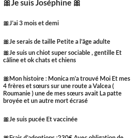
🎀
Je suis Joséphine
🎀
🎀
J’ai 3 mois et demi
🎀
Je serais de taille Petite a l’âge adulte
🎀
Je suis un chiot super sociable , gentille Et
câline et ok chats et chiens
🎀
Mon histoire : Monica m’a trouvé Moi Et mes
4 frères et sœurs sur une route a Valcea (
Roumanie ) une de mes sœurs avait La patte
broyée et un autre mort écrasé
🎀
Je suis pucée Et vaccinée
🎀
Frais d’adoptions :230€ Avec obligation de