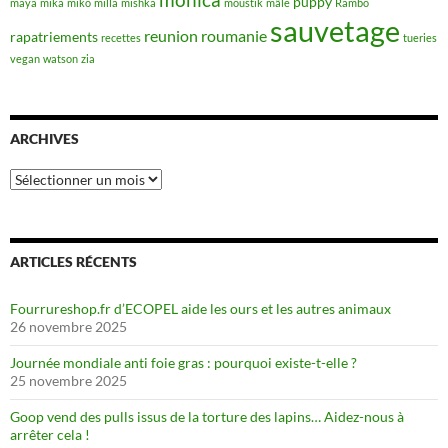
monica
puppy
maya
mika
miko
milla
mishka
moustik
mâle
Rambo
sauvetage
reunion
roumanie
rapatriements
recettes
tueries
vegan
watson
zia
ARCHIVES
Archives
ARTICLES RÉCENTS
Fourrureshop.fr d’ECOPEL aide les ours et les autres animaux
26 novembre 2025
Journée mondiale anti foie gras : pourquoi existe-t-elle ?
25 novembre 2025
Goop vend des pulls issus de la torture des lapins… Aidez-nous à
arrêter cela !