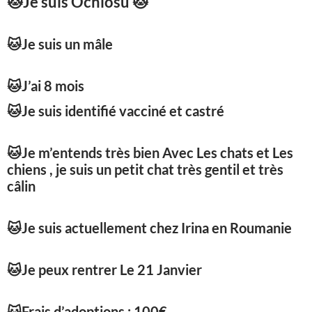
🐱
Je suis Ochiosu
🐱
🐱
Je suis un mâle
🐱
J’ai 8 mois
🐱
Je suis identifié vacciné et castré
🐱
Je m’entends très bien Avec Les chats et Les
chiens , je suis un petit chat très gentil et très
câlin
🐱
Je suis actuellement chez Irina en Roumanie
🐱
Je peux rentrer Le 21 Janvier
🐱
Frais d’adoptions : 100€