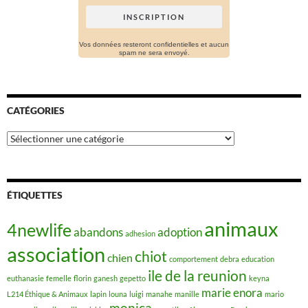
Vos données resteront confidentielles et aucun
spam ne sera envoyé.
CATÉGORIES
Catégories
ÉTIQUETTES
animaux
4newlife
abandons
adoption
adhesion
association
chiot
chien
comportement
debra
education
ile de la reunion
euthanasie
femelle
florin
ganesh
gepetto
keyna
marie enora
L214 Éthique & Animaux
lapin
louna
luigi
manahe
manille
mario