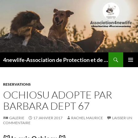
Recherche
4newlife-Association de Protection et de défense animale. Loi de 1908
ALLER
MENU
AU
PRINCI
CONTENU
RESERVATIONS
OCHIOSU ADOPTE PAR
BARBARA DEPT 67
GALERIE
17 JANVIER 2017
RACHEL MAURICE
LAISSER UN
COMMENTAIRE