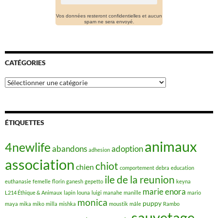
Vos données resteront confidentielles et aucun
spam ne sera envoyé.
CATÉGORIES
Catégories
ÉTIQUETTES
animaux
4newlife
abandons
adoption
adhesion
association
chiot
chien
comportement
debra
education
ile de la reunion
euthanasie
femelle
florin
ganesh
gepetto
keyna
marie enora
L214 Éthique & Animaux
lapin
louna
luigi
manahe
manille
mario
monica
puppy
maya
mika
miko
milla
mishka
moustik
mâle
Rambo
sauvetage