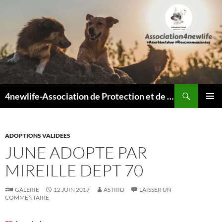
Recherche
4newlife-Association de Protection et de défense animale. Loi de 1908
ALLER
MENU
AU
PRINCI
CONTENU
ADOPTIONS VALIDEES
JUNE ADOPTE PAR
MIREILLE DEPT 70
GALERIE
12 JUIN 2017
ASTRID
LAISSER UN
COMMENTAIRE