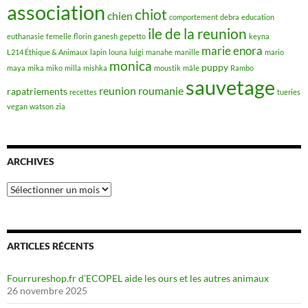
association
chiot
chien
comportement
debra
education
ile de la reunion
euthanasie
femelle
florin
ganesh
gepetto
keyna
marie enora
L214 Éthique & Animaux
lapin
louna
luigi
manahe
manille
mario
monica
puppy
maya
mika
miko
milla
mishka
moustik
mâle
Rambo
sauvetage
reunion
roumanie
rapatriements
recettes
tueries
vegan
watson
zia
ARCHIVES
Archives
ARTICLES RÉCENTS
Fourrureshop.fr d’ECOPEL aide les ours et les autres animaux
26 novembre 2025