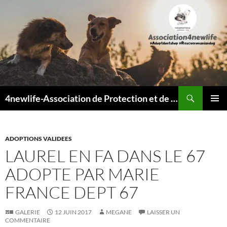
Recherche
4newlife-Association de Protection et de défense animale. Loi de 1908
ALLER
MENU
AU
PRINCI
CONTENU
ADOPTIONS VALIDEES
LAUREL EN FA DANS LE 67
ADOPTE PAR MARIE
FRANCE DEPT 67
GALERIE
12 JUIN 2017
MEGANE
LAISSER UN
COMMENTAIRE