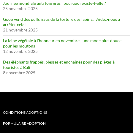
Journée mondiale anti foie gras : pourquoi existe-t-elle ?
25 novembre 2025
Goop vend des pulls issus de la torture des lapins… Aidez-nous à
arrêter cela !
21 novembre 2025
La laine végétale à l’honneur en novembre : une mode plus douce
pour les moutons
12 novembre 2025
Des éléphants frappés, blessés et enchaînés pour des pièges à
touristes à Bali
8 novembre 2025
CONDITIONS ADOPTIONS
FORMULAIRE ADOPTION