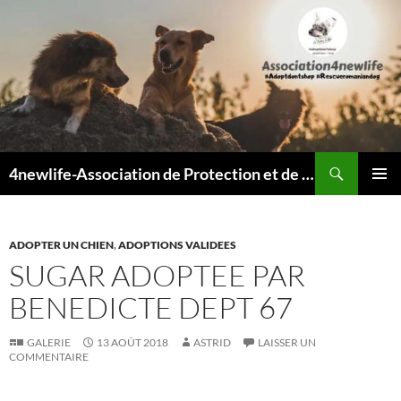
Recherche
4newlife-Association de Protection et de défense animale. Loi de 1908
ALLER
MENU
AU
PRINCI
CONTENU
ADOPTER UN CHIEN
,
ADOPTIONS VALIDEES
SUGAR ADOPTEE PAR
BENEDICTE DEPT 67
GALERIE
13 AOÛT 2018
ASTRID
LAISSER UN
COMMENTAIRE