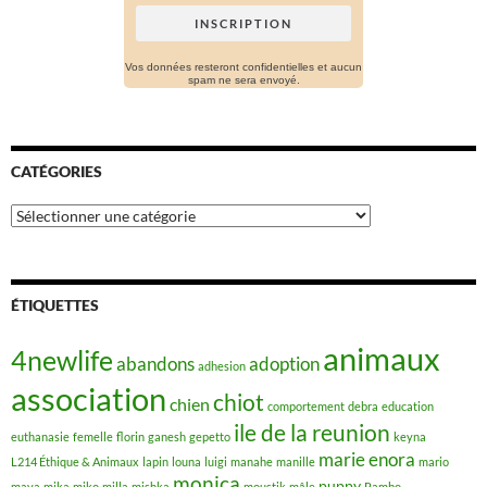
Vos données resteront confidentielles et aucun
spam ne sera envoyé.
CATÉGORIES
Catégories
ÉTIQUETTES
animaux
4newlife
abandons
adoption
adhesion
association
chiot
chien
comportement
debra
education
ile de la reunion
euthanasie
femelle
florin
ganesh
gepetto
keyna
marie enora
L214 Éthique & Animaux
lapin
louna
luigi
manahe
manille
mario
monica
puppy
maya
mika
miko
milla
mishka
moustik
mâle
Rambo