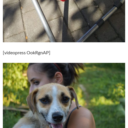
[videopress OokRgnAP]