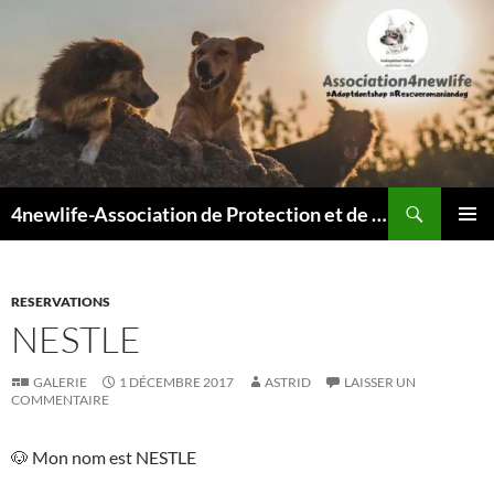
Recherche
4newlife-Association de Protection et de défense animale. Loi de 1908
ALLER
MENU
AU
PRINCI
CONTENU
RESERVATIONS
NESTLE
GALERIE
1 DÉCEMBRE 2017
ASTRID
LAISSER UN
COMMENTAIRE
🐶 Mon nom est NESTLE