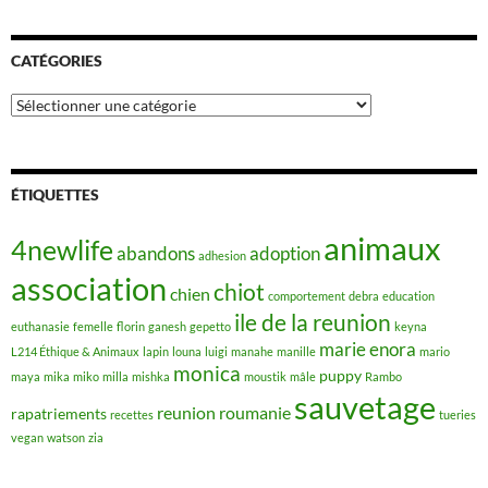
CATÉGORIES
Catégories
ÉTIQUETTES
animaux
4newlife
abandons
adoption
adhesion
association
chiot
chien
comportement
debra
education
ile de la reunion
euthanasie
femelle
florin
ganesh
gepetto
keyna
marie enora
L214 Éthique & Animaux
lapin
louna
luigi
manahe
manille
mario
monica
puppy
maya
mika
miko
milla
mishka
moustik
mâle
Rambo
sauvetage
reunion
roumanie
rapatriements
recettes
tueries
vegan
watson
zia