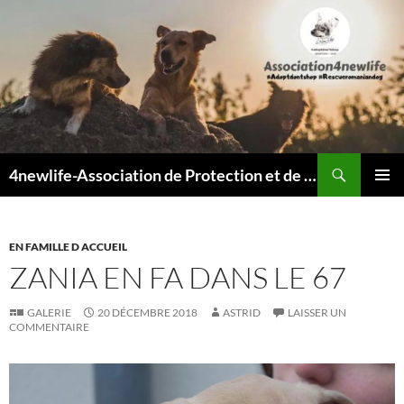
Recherche
4newlife-Association de Protection et de défense animale. Loi de 1908
ALLER
MENU
AU
PRINCI
CONTENU
EN FAMILLE D ACCUEIL
ZANIA EN FA DANS LE 67
GALERIE
20 DÉCEMBRE 2018
ASTRID
LAISSER UN
COMMENTAIRE