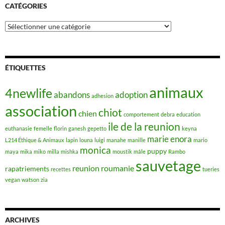
CATÉGORIES
Catégories
ÉTIQUETTES
animaux
4newlife
abandons
adoption
adhesion
association
chiot
chien
comportement
debra
education
ile de la reunion
euthanasie
femelle
florin
ganesh
gepetto
keyna
marie enora
L214 Éthique & Animaux
lapin
louna
luigi
manahe
manille
mario
monica
puppy
maya
mika
miko
milla
mishka
moustik
mâle
Rambo
sauvetage
reunion
roumanie
rapatriements
recettes
tueries
vegan
watson
zia
ARCHIVES