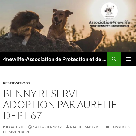
Recherche
4newlife-Association de Protection et de défense animale. Loi de 1908
ALLER
MENU
AU
PRINCI
CONTENU
RESERVATIONS
BENNY RESERVE
ADOPTION PAR AURELIE
DEPT 67
GALERIE
14 FÉVRIER 2017
RACHEL MAURICE
LAISSER UN
COMMENTAIRE