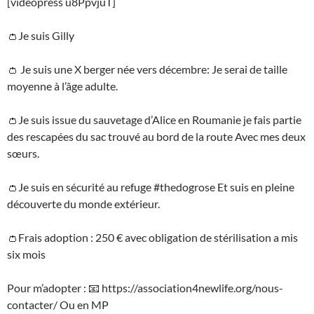
[videopress u8PpvjuT]
👛Je suis Gilly
👛 Je suis une X berger née vers décembre: Je serai de taille
moyenne à l’âge adulte.
👛Je suis issue du sauvetage d’Alice en Roumanie je fais partie
des rescapées du sac trouvé au bord de la route Avec mes deux
sœurs.
👛Je suis en sécurité au refuge #thedogrose Et suis en pleine
découverte du monde extérieur.
👛Frais adoption : 250 € avec obligation de stérilisation a mis
six mois
Pour m’adopter : 📧 https://association4newlife.org/nous-
contacter/ Ou en MP