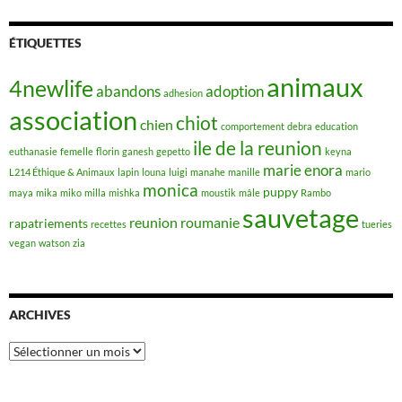
ÉTIQUETTES
animaux
4newlife
abandons
adoption
adhesion
association
chiot
chien
comportement
debra
education
ile de la reunion
euthanasie
femelle
florin
ganesh
gepetto
keyna
marie enora
L214 Éthique & Animaux
lapin
louna
luigi
manahe
manille
mario
monica
puppy
maya
mika
miko
milla
mishka
moustik
mâle
Rambo
sauvetage
reunion
roumanie
rapatriements
recettes
tueries
vegan
watson
zia
ARCHIVES
Archives