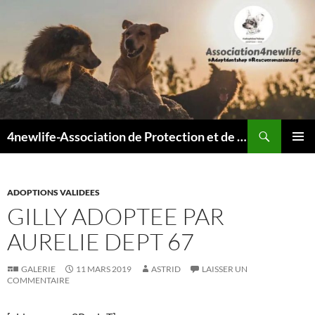
Recherche
4newlife-Association de Protection et de défense animale. Loi de 1908
ALLER
MENU
AU
PRINCI
CONTENU
ADOPTIONS VALIDEES
GILLY ADOPTEE PAR
AURELIE DEPT 67
GALERIE
11 MARS 2019
ASTRID
LAISSER UN
COMMENTAIRE