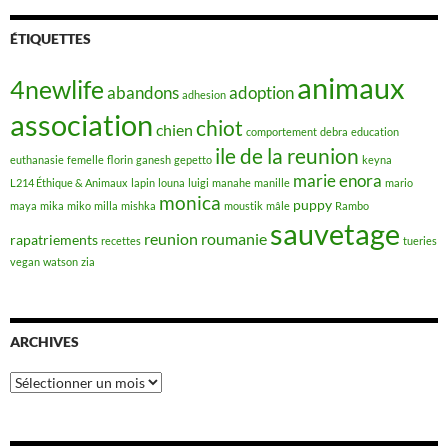
ÉTIQUETTES
animaux
4newlife
abandons
adoption
adhesion
association
chiot
chien
comportement
debra
education
ile de la reunion
euthanasie
femelle
florin
ganesh
gepetto
keyna
marie enora
L214 Éthique & Animaux
lapin
louna
luigi
manahe
manille
mario
monica
puppy
maya
mika
miko
milla
mishka
moustik
mâle
Rambo
sauvetage
reunion
roumanie
rapatriements
recettes
tueries
vegan
watson
zia
ARCHIVES
Archives