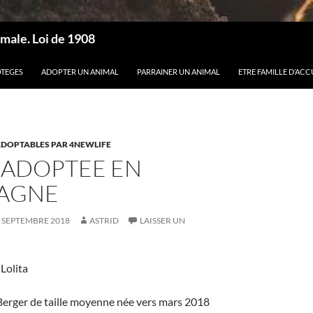
male. Loi de 1908
OTEGES
ADOPTER UN ANIMAL
PARRAINER UN ANIMAL
ETRE FAMILLE D’ACC
 ADOPTABLES PAR 4NEWLIFE
 ADOPTEE EN
AGNE
 SEPTEMBRE 2018
ASTRID
LAISSER UN
Lolita
Berger de taille moyenne née vers mars 2018