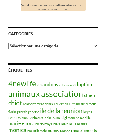
Vos données resteront confidentielles et aucun
spam ne sera envoyé.
CATÉGORIES
Catégories
ÉTIQUETTES
4newlife
abandons
adoption
adhesion
animaux
association
chien
chiot
comportement
debra
education
euthanasie
femelle
ile de la reunion
florin
ganesh
gepetto
keyna
L214 Éthique & Animaux
lapin
louna
luigi
manahe
manille
marie enora
mario
maya
mika
miko
milla
mishka
monica
puppy
rapatriements
moustik
mâle
Rambo