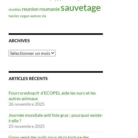
sauvetage
reunion
roumanie
recettes
tueries
vegan
watson
zia
ARCHIVES
Archives
ARTICLES RÉCENTS
Fourrureshop.fr d’ECOPEL aide les ours et les
autres animaux
26 novembre 2025
Journée mondiale anti foie gras : pourquoi existe-
t-elle ?
25 novembre 2025
Goop vend des pulls issus de la torture des