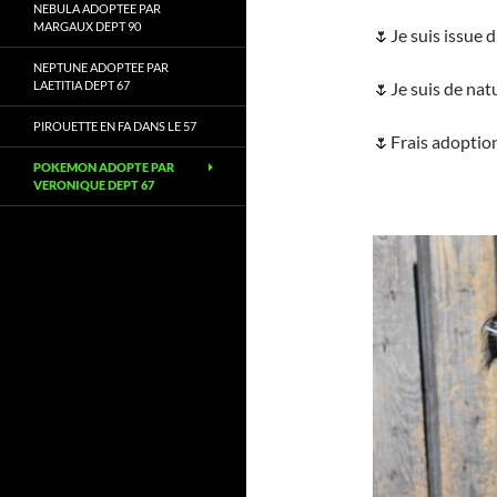
NEBULA ADOPTEE PAR
MARGAUX DEPT 90
🌷Je suis issue
NEPTUNE ADOPTEE PAR
LAETITIA DEPT 67
🌷Je suis de natu
PIROUETTE EN FA DANS LE 57
🌷Frais adoption
POKEMON ADOPTE PAR
VERONIQUE DEPT 67