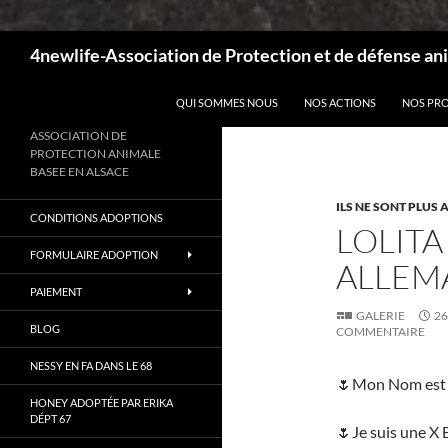
Recherche
4newlife-Association de Protection et de défense ani
ALLER AU CONTENU
QUI SOMMES NOUS
NOS ACTIONS
NOS PR
ASSOCIATION DE
PROTECTION ANIMALE
BASEE EN ALSACE
ILS NE SONT PLUS
CONDITIONS ADOPTIONS
LOLITA
FORMULAIRE ADOPTION
ALLEM
PAIEMENT
GALERIE
26
BLOG
COMMENTAIRE
NESSY EN FA DANS LE 68
🌷Mon Nom est 
HONEY ADOPTÉE PAR ERIKA
DÉPT 67
🌷Je suis une X 