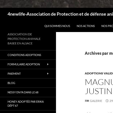
Recherche
4newlife-Association de Protection et de défense ani
ALLER AU CONTENU
QUI SOMMES NOUS
NOS ACTIONS
NOS PR
ASSOCIATION DE
PROTECTION ANIMALE
BASEE EN ALSACE
Archives par m
CONDITIONS ADOPTIONS
FORMULAIRE ADOPTION
ADOPTIONS VALID
PAIEMENT
MAGNU
BLOG
JUSTIN
NESSY EN FA DANS LE 68
GALERIE
29
HONEY ADOPTÉE PAR ERIKA
DÉPT 67