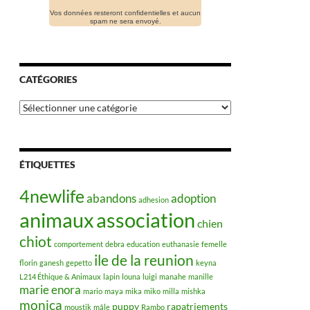
Vos données resteront confidentielles et aucun
spam ne sera envoyé.
CATÉGORIES
Catégories
ÉTIQUETTES
4newlife
abandons
adoption
adhesion
animaux
association
chien
chiot
comportement
debra
education
euthanasie
femelle
ile de la reunion
florin
ganesh
gepetto
keyna
L214 Éthique & Animaux
lapin
louna
luigi
manahe
manille
marie enora
mario
maya
mika
miko
milla
mishka
monica
puppy
rapatriements
moustik
mâle
Rambo