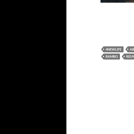
4NEWLIFE
A
RAMBO
REU