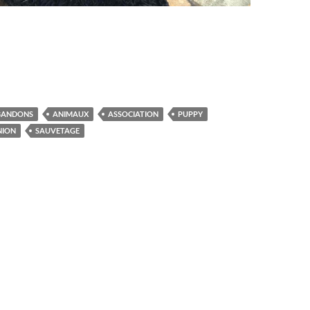
BANDONS
ANIMAUX
ASSOCIATION
PUPPY
NION
SAUVETAGE