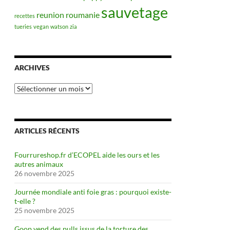
sauvetage
reunion
roumanie
recettes
tueries
vegan
watson
zia
ARCHIVES
Archives
ARTICLES RÉCENTS
Fourrureshop.fr d’ECOPEL aide les ours et les
autres animaux
26 novembre 2025
Journée mondiale anti foie gras : pourquoi existe-
t-elle ?
25 novembre 2025
Goop vend des pulls issus de la torture des