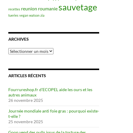
sauvetage
reunion
roumanie
recettes
tueries
vegan
watson
zia
ARCHIVES
Archives
ARTICLES RÉCENTS
Fourrureshop.fr d’ECOPEL aide les ours et les
autres animaux
26 novembre 2025
Journée mondiale anti foie gras : pourquoi existe-
t-elle ?
25 novembre 2025
Goop vend des pulls issus de la torture des