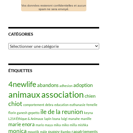
Vos données resteront confidentielles et aucun
spam ne sera envoyé.
CATÉGORIES
Catégories
ÉTIQUETTES
4newlife
abandons
adoption
adhesion
animaux
association
chien
chiot
comportement
debra
education
euthanasie
femelle
ile de la reunion
florin
ganesh
gepetto
keyna
L214 Éthique & Animaux
lapin
louna
luigi
manahe
manille
marie enora
mario
maya
mika
miko
milla
mishka
monica
puppy
rapatriements
moustik
mâle
Rambo