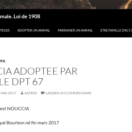
male. Loi de 1908
OTEGES
ADOPTER UN ANIMAL
PARRAINER UN ANIMAL
ETRE FAMILLE D’ACC
EIL
IA ADOPTEE PAR
E DPT 67
 MAI 2017
ASTRID
LAISSER UN COMMENTAIRE
 est NOUCCIA
oyal Bourbon né fin mars 2017