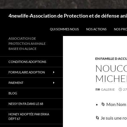
Recherche
4newlife-Association de Protection et de défense ani
ALLER AU CONTENU
QUI SOMMES NOUS
NOS ACTIONS
NOS PR
ASSOCIATION DE
PROTECTION ANIMALE
BASEE EN ALSACE
EN FAMILLE D ACCU
CONDITIONS ADOPTIONS
NOUCC
FORMULAIRE ADOPTION
MICHEL
PAIEMENT
GALERIE
27
BLOG
🌀 Mon Nom
NESSY EN FA DANS LE 68
HONEY ADOPTÉE PAR ERIKA
🌀 Je suis une r
DÉPT 67