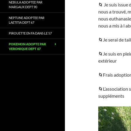
NEBULA ADOPTEE PAR
🌀 Je suis issue 
MARGAUX DEPT 90
nous a trouvé, m
NEPTUNE ADOPTEE PAR
nous euthanasier 
LAETITIA DEPT 67
nous a mis à l ab
PIROUETTE EN FA DANS LE 57
🌀Je serai de tail
POKEMON ADOPTE PAR
VERONIQUE DEPT 67
🌀Je suis en pl
extérieur
🌀Frais adoption
🌀L’association 
suppléments