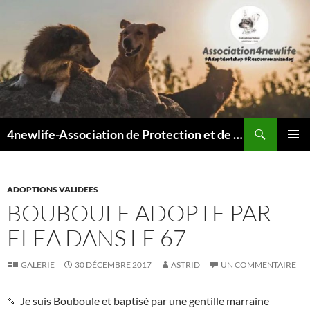
Recherche
4newlife-Association de Protection et de défense animale. Loi de 1908
ALLER
MENU
AU
PRINCI
CONTENU
ADOPTIONS VALIDEES
BOUBOULE ADOPTE PAR
ELEA DANS LE 67
GALERIE
30 DÉCEMBRE 2017
ASTRID
UN COMMENTAIRE
🍡 Je suis Bouboule et baptisé par une gentille marraine