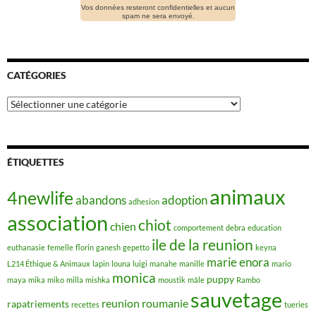
Vos données resteront confidentielles et aucun
spam ne sera envoyé.
CATÉGORIES
Catégories
ÉTIQUETTES
animaux
4newlife
abandons
adoption
adhesion
association
chiot
chien
comportement
debra
education
ile de la reunion
euthanasie
femelle
florin
ganesh
gepetto
keyna
marie enora
L214 Éthique & Animaux
lapin
louna
luigi
manahe
manille
mario
monica
puppy
maya
mika
miko
milla
mishka
moustik
mâle
Rambo
sauvetage
reunion
roumanie
rapatriements
recettes
tueries