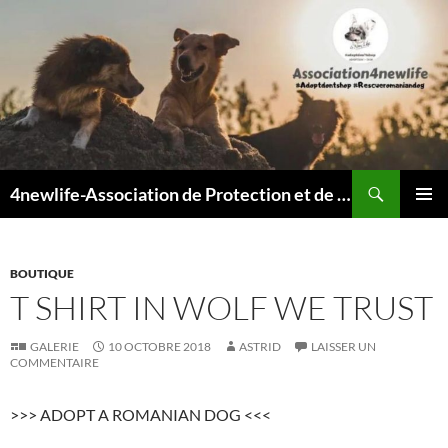
Recherche
4newlife-Association de Protection et de défense animale. Loi de 1908
ALLER
MENU
AU
PRINCI
CONTENU
BOUTIQUE
T SHIRT IN WOLF WE TRUST
GALERIE
10 OCTOBRE 2018
ASTRID
LAISSER UN
COMMENTAIRE
>>> ADOPT A ROMANIAN DOG <<<