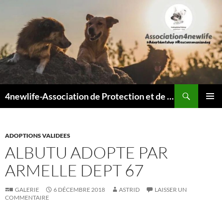
Recherche
4newlife-Association de Protection et de défense animale. Loi de 1908
ALLER
MENU
AU
PRINCI
CONTENU
ADOPTIONS VALIDEES
ALBUTU ADOPTE PAR
ARMELLE DEPT 67
GALERIE
6 DÉCEMBRE 2018
ASTRID
LAISSER UN
COMMENTAIRE