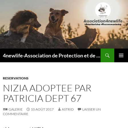
Recherche
4newlife-Association de Protection et de défense animale. Loi de 1908
ALLER
MENU
AU
PRINCI
CONTENU
RESERVATIONS
NIZIA ADOPTEE PAR
PATRICIA DEPT 67
GALERIE
10 AOÛT 2017
ASTRID
LAISSER UN
COMMENTAIRE