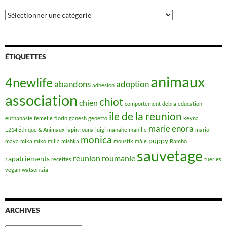
Catégories
ÉTIQUETTES
animaux
4newlife
abandons
adoption
adhesion
association
chiot
chien
comportement
debra
education
ile de la reunion
euthanasie
femelle
florin
ganesh
gepetto
keyna
marie enora
L214 Éthique & Animaux
lapin
louna
luigi
manahe
manille
mario
monica
puppy
maya
mika
miko
milla
mishka
moustik
mâle
Rambo
sauvetage
reunion
roumanie
rapatriements
recettes
tueries
vegan
watson
zia
ARCHIVES