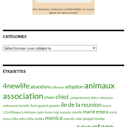
Vos données resteront confidentielles et aucun
spam ne sera envoyé.
CATÉGORIES
Catégories
ÉTIQUETTES
animaux
4newlife
abandons
adoption
adhesion
association
chiot
chien
comportement
debra
education
ile de la reunion
euthanasie
femelle
florin
ganesh
gepetto
keyna
marie enora
L214 Éthique & Animaux
lapin
louna
luigi
manahe
manille
mario
monica
puppy
maya
mika
miko
milla
mishka
moustik
mâle
Rambo
sauvetage