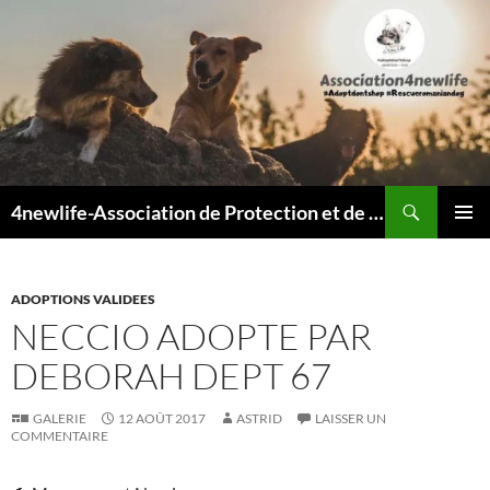
Recherche
4newlife-Association de Protection et de défense animale. Loi de 1908
ALLER
MENU
AU
PRINCI
CONTENU
ADOPTIONS VALIDEES
NECCIO ADOPTE PAR
DEBORAH DEPT 67
GALERIE
12 AOÛT 2017
ASTRID
LAISSER UN
COMMENTAIRE