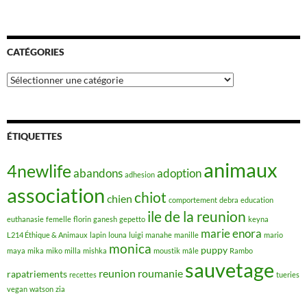
CATÉGORIES
Catégories
ÉTIQUETTES
animaux
4newlife
abandons
adoption
adhesion
association
chiot
chien
comportement
debra
education
ile de la reunion
euthanasie
femelle
florin
ganesh
gepetto
keyna
marie enora
L214 Éthique & Animaux
lapin
louna
luigi
manahe
manille
mario
monica
puppy
maya
mika
miko
milla
mishka
moustik
mâle
Rambo
sauvetage
reunion
roumanie
rapatriements
recettes
tueries
vegan
watson
zia