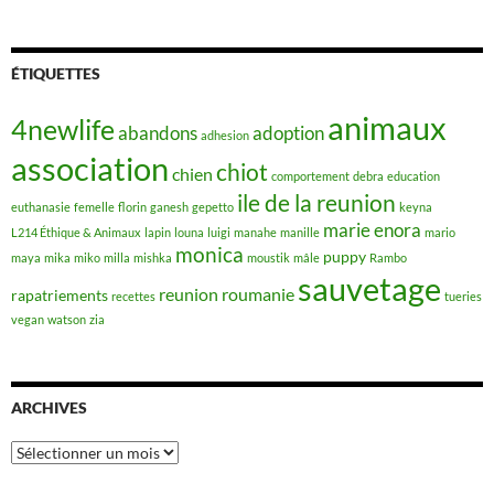
ÉTIQUETTES
animaux
4newlife
abandons
adoption
adhesion
association
chiot
chien
comportement
debra
education
ile de la reunion
euthanasie
femelle
florin
ganesh
gepetto
keyna
marie enora
L214 Éthique & Animaux
lapin
louna
luigi
manahe
manille
mario
monica
puppy
maya
mika
miko
milla
mishka
moustik
mâle
Rambo
sauvetage
reunion
roumanie
rapatriements
recettes
tueries
vegan
watson
zia
ARCHIVES
Archives