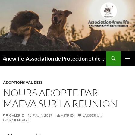
Recherche
4newlife-Association de Protection et de défense animale. Loi de 1908
ALLER
MENU
AU
PRINCI
CONTENU
ADOPTIONS VALIDEES
NOURS ADOPTE PAR
MAEVA SUR LA REUNION
GALERIE
7 JUIN 2017
ASTRID
LAISSER UN
COMMENTAIRE