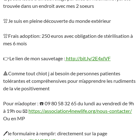
trouvée dans un endroit avec mes 2 soeurs
👚
Je suis en pleine découverte du monde extérieur
👚
Frais adoption: 250 euros avec obligation de stérilisation à
mes 6 mois
👉Le lien de mon sauvetage :
http://bit.ly/2E4xlVF
🔺
Comme tout chiot j ai besoin de personnes patientes
tolérantes et compréhensives pour m’apprendre les rudiments
de la vie positivement
Pour m’adopter :
☎️
09 80 58 32 65 du lundi au vendredi de 9h
à 19h ou
📧
https://association4newlife.org/nous-contacter/
Ou en MP
🖊
le formulaire à remplir: directement sur la page