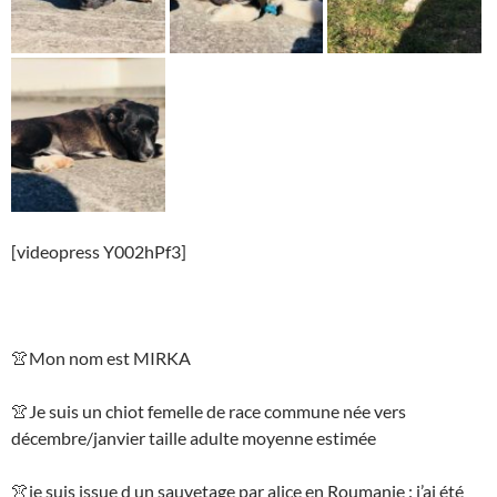
[videopress Y002hPf3]
👚
Mon nom est MIRKA
👚
Je suis un chiot femelle de race commune née vers
décembre/janvier taille adulte moyenne estimée
👚
je suis issue d un sauvetage par alice en Roumanie : j’ai été