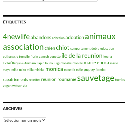
ÉTIQUETTES
animaux
4newlife
abandons
adoption
adhesion
association
chiot
chien
comportement
debra
education
ile de la reunion
euthanasie
femelle
florin
ganesh
gepetto
keyna
marie enora
L214 Éthique & Animaux
lapin
louna
luigi
manahe
manille
mario
monica
puppy
maya
mika
miko
milla
mishka
moustik
mâle
Rambo
sauvetage
reunion
roumanie
rapatriements
recettes
tueries
vegan
watson
zia
ARCHIVES
Archives