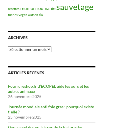
sauvetage
reunion
roumanie
recettes
tueries
vegan
watson
zia
ARCHIVES
Archives
ARTICLES RÉCENTS
Fourrureshop.fr d’ECOPEL aide les ours et les
autres animaux
26 novembre 2025
Journée mondiale anti foie gras : pourquoi existe-
t-elle ?
25 novembre 2025
Goop vend des pulls issus de la torture des