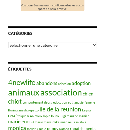
Vos données resteront confidentielles et aucun
spam ne sera envoyé.
CATÉGORIES
Catégories
ÉTIQUETTES
4newlife
abandons
adoption
adhesion
animaux
association
chien
chiot
comportement
debra
education
euthanasie
femelle
ile de la reunion
florin
ganesh
gepetto
keyna
L214 Éthique & Animaux
lapin
louna
luigi
manahe
manille
marie enora
mario
maya
mika
miko
milla
mishka
monica
puppy
rapatriements
moustik
mâle
Rambo