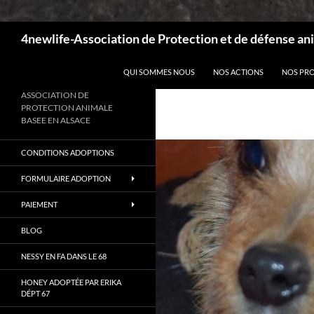
Recherche
4newlife-Association de Protection et de défense ani
ALLER AU CONTENU
QUI SOMMES NOUS
NOS ACTIONS
NOS PR
ASSOCIATION DE
PROTECTION ANIMALE
BASEE EN ALSACE
CONDITIONS ADOPTIONS
FORMULAIRE ADOPTION
PAIEMENT
BLOG
NESSY EN FA DANS LE 68
HONEY ADOPTÉE PAR ERIKA
DÉPT 67