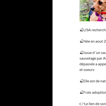
🍒
LISA recherche
🍒
Née en aout 20
🍒
Issue d ‘un sa
sauvetage par A
dépassée a appele
et soeurs
🍒
Elle est de na
🍒
Frais adoptio
👉Le lien de son