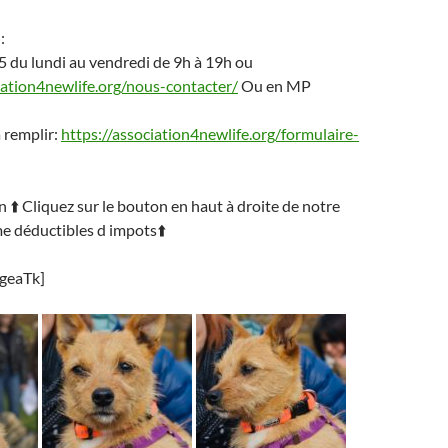
:
5 du lundi au vendredi de 9h à 19h ou
iation4newlife.org/nous-contacter/
Ou en MP
à remplir:
https://association4newlife.org/formulaire-
on
⬆️
Cliquez sur le bouton en haut à droite de notre
e déductibles d impots
⬆️
ggeaTk]