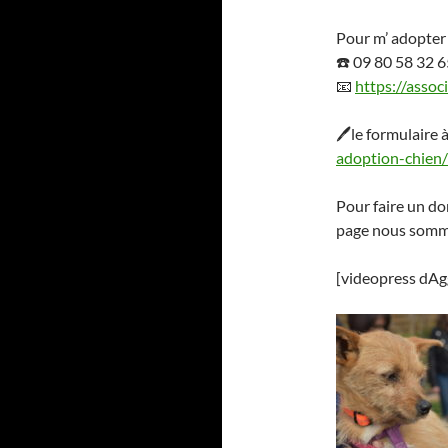
Pour m’ adopter 
☎️
09 80 58 32 6
📧
https://assoc
🖊
le formulaire 
adoption-chien/
Pour faire un d
page nous somm
[videopress dA