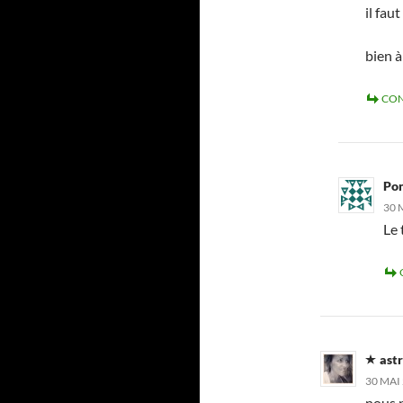
il fau
bien à
CON
Po
30 
Le 
astr
30 MAI 
nous p