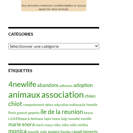
Vos données resteront confidentielles et aucun
spam ne sera envoyé.
CATÉGORIES
Catégories
ÉTIQUETTES
4newlife
abandons
adoption
adhesion
animaux
association
chien
chiot
comportement
debra
education
euthanasie
femelle
ile de la reunion
florin
ganesh
gepetto
keyna
L214 Éthique & Animaux
lapin
louna
luigi
manahe
manille
marie enora
mario
maya
mika
miko
milla
mishka
monica
puppy
rapatriements
moustik
mâle
Rambo