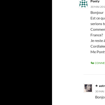
Ponty
30 MAI 201
Bonjour
Est ce qu
serions t
Comment 
France?
Je reste 
Cordial
Me Pont
CONNE
astr
30 MAI 
Bonjo