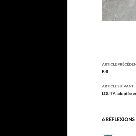
Navigati
ARTICLE PRÉCÉDE
des
Edi
articles
ARTICLE SUIVANT
LOLITA adoptée e
6 RÉFLEXIONS 