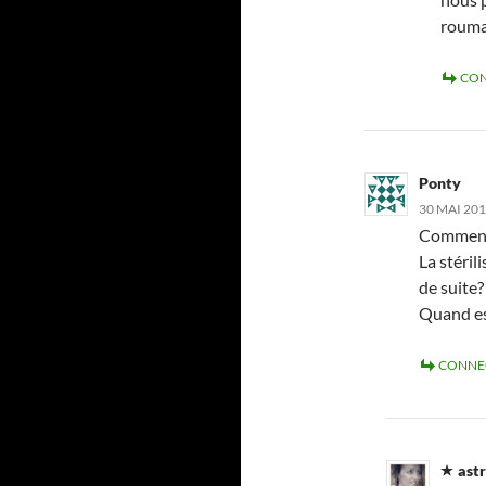
rouma
CON
Ponty
30 MAI 201
Comment 
La stéril
de suite?
Quand es
CONNE
astr