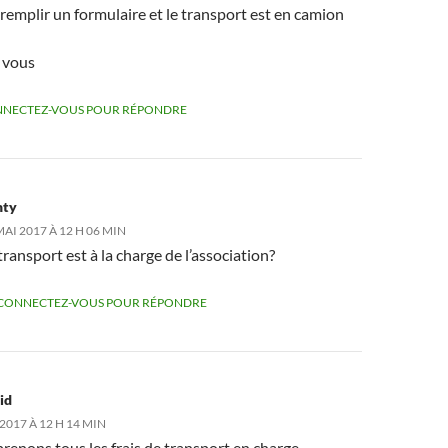
t remplir un formulaire et le transport est en camion
 vous
NECTEZ-VOUS POUR RÉPONDRE
nty
MAI 2017 À 12 H 06 MIN
transport est à la charge de l’association?
CONNECTEZ-VOUS POUR RÉPONDRE
id
2017 À 12 H 14 MIN
renons tous les frais de transport en charge