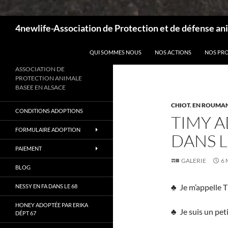
Recherche
4newlife-Association de Protection et de défense ani
ALLER AU CONTENU
QUI SOMMES NOUS
NOS ACTIONS
NOS PR
ASSOCIATION DE
PROTECTION ANIMALE
BASEE EN ALSACE
CHIOT
,
EN ROUMAN
CONDITIONS ADOPTIONS
TIMY A
FORMULAIRE ADOPTION
DANS L
PAIEMENT
GALERIE
6 
BLOG
♣ Je m’appelle 
NESSY EN FA DANS LE 68
HONEY ADOPTÉE PAR ERIKA
♣ Je suis un pet
DÉPT 67