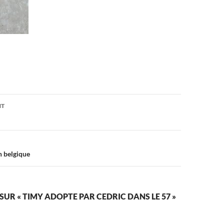
on
NT
n belgique
SUR « TIMY ADOPTE PAR CEDRIC DANS LE 57 »