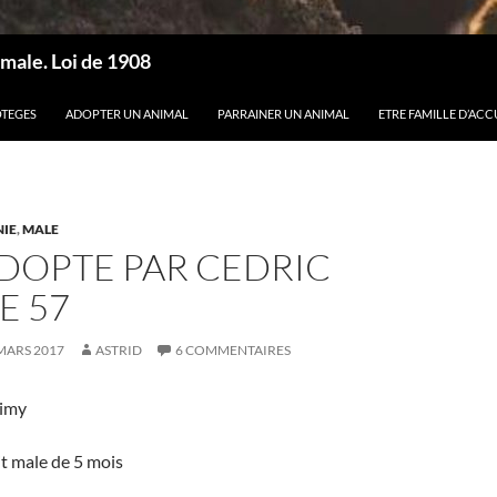
male. Loi de 1908
OTEGES
ADOPTER UN ANIMAL
PARRAINER UN ANIMAL
ETRE FAMILLE D’ACC
IE
,
MALE
DOPTE PAR CEDRIC
E 57
MARS 2017
ASTRID
6 COMMENTAIRES
Timy
it male de 5 mois