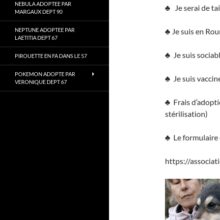
NEBULA ADOPTEE PAR
♣ Je serai de ta
MARGAUX DEPT 90
NEPTUNE ADOPTEE PAR
♣ Je suis en Ro
LAETITIA DEPT 67
♣ Je suis sociab
PIROUETTE EN FA DANS LE 57
POKEMON ADOPTE PAR
♣ Je suis vacciné
VERONIQUE DEPT 67
♣ Frais d’adopti
stérilisation)
♣ Le formulaire 
https://associa