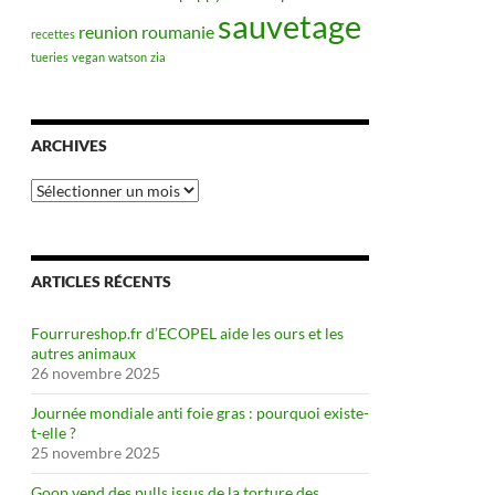
sauvetage
reunion
roumanie
recettes
tueries
vegan
watson
zia
ARCHIVES
Archives
ARTICLES RÉCENTS
Fourrureshop.fr d’ECOPEL aide les ours et les
autres animaux
26 novembre 2025
Journée mondiale anti foie gras : pourquoi existe-
t-elle ?
25 novembre 2025
Goop vend des pulls issus de la torture des