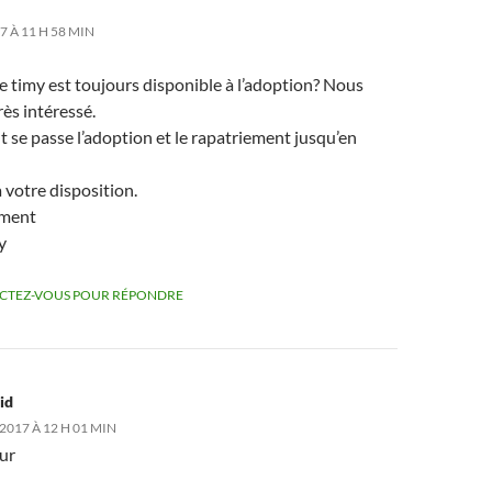
7 À 11 H 58 MIN
e timy est toujours disponible à l’adoption? Nous
rès intéressé.
se passe l’adoption et le rapatriement jusqu’en
à votre disposition.
ement
y
CTEZ-VOUS POUR RÉPONDRE
id
2017 À 12 H 01 MIN
ur