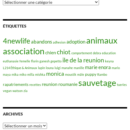
Catégories
ÉTIQUETTES
animaux
4newlife
abandons
adoption
adhesion
association
chiot
chien
comportement
debra
education
ile de la reunion
euthanasie
femelle
florin
ganesh
gepetto
keyna
marie enora
L214 Éthique & Animaux
lapin
louna
luigi
manahe
manille
mario
monica
puppy
maya
mika
miko
milla
mishka
moustik
mâle
Rambo
sauvetage
reunion
roumanie
rapatriements
recettes
tueries
vegan
watson
zia
ARCHIVES
Archives