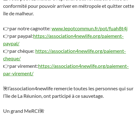
conformité pour pouvoir arriver en métropole et quitter cette
île de malheur.
👉
par notre cagnotte:
www.lepotcommun.fr/pot/fuah8t4j
👉
par paypal:
https://association4newlife.org/paiement-
paypal/
👉
par chèque:
https://association4newlife.org/paiement-
cheque/
👉
par virement:
https://association4newlife.org/paiement-
par-virement/
🌺
l’association4newlife remercie toutes les personnes qui sur
l’île de La Réunion, ont participé à ce sauvetage.
Un grand MeRCI
🌺