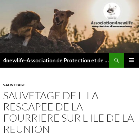
Recherche
4newlife-Association de Protection et de défense animale. Loi de 1908
ALLER
MENU
AU
PRINCI
CONTENU
SAUVETAGE
SAUVETAGE DE LILA
RESCAPEE DE LA
FOURRIERE SUR L ILE DE LA
REUNION