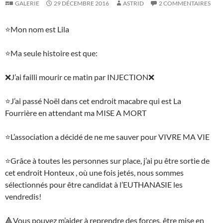
GALERIE
29 DÉCEMBRE 2016
ASTRID
2 COMMENTAIRES
⭐️
Mon nom est Lila
⭐️
Ma seule histoire est que:
❌
J’ai failli mourir ce matin par INJECTION
❌
⭐️
J’ai passé Noël dans cet endroit macabre qui est La
Fourrière en attendant ma MISE A MORT
⭐️
L’association a décidé de ne me sauver pour VIVRE MA VIE
⭐️
Grâce à toutes les personnes sur place, j’ai pu être sortie de
cet endroit Honteux , où une fois jetés, nous sommes
sélectionnés pour être candidat à l’EUTHANASIE les
vendredis!
🔺
Vous pouvez m’aider à reprendre des forces, être mise en