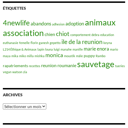
ÉTIQUETTES
animaux
4newlife
abandons
adoption
adhesion
association
chiot
chien
comportement
debra
education
ile de la reunion
euthanasie
femelle
florin
ganesh
gepetto
keyna
marie enora
L214 Éthique & Animaux
lapin
louna
luigi
manahe
manille
mario
monica
puppy
maya
mika
miko
milla
mishka
moustik
mâle
Rambo
sauvetage
reunion
roumanie
rapatriements
recettes
tueries
vegan
watson
zia
ARCHIVES
Archives