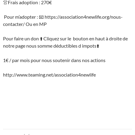
👚Frais adoption : 270€
Pour m’adopter : 📧 https://association4newlife.org/nous-
contacter/ Ou en MP
Pour faire un don ⬆️ Cliquez sur le
bouton en haut à droite de
notre page nous somme déductibles d impots⬆️
1€ / par mois pour nous soutenir dans nos actions
http://www.teaming.net/association4newlife
Navigation