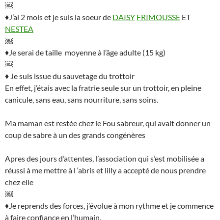
￼
♦J’ai 2 mois et je suis la soeur de
DAISY
FRIMOUSSE
ET
NESTEA
￼
♦Je serai de taille moyenne à l’âge adulte (15 kg)
￼
♦ Je suis issue du sauvetage du trottoir
En effet, j’étais avec la fratrie seule sur un trottoir, en pleine
canicule, sans eau, sans nourriture, sans soins.
Ma maman est restée chez le Fou sabreur, qui avait donner un
coup de sabre à un des grands congénères
Apres des jours d’attentes, l’association qui s’est mobilisée a
réussi à me mettre à l ‘abris et lilly a accepté de nous prendre
chez elle
￼
♦Je reprends des forces, j’évolue à mon rythme et je commence
à faire confiance en l’humain.