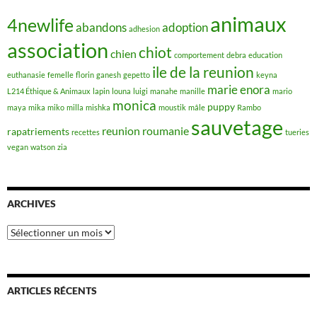
animaux
4newlife
abandons
adoption
adhesion
association
chiot
chien
comportement
debra
education
ile de la reunion
euthanasie
femelle
florin
ganesh
gepetto
keyna
marie enora
L214 Éthique & Animaux
lapin
louna
luigi
manahe
manille
mario
monica
puppy
maya
mika
miko
milla
mishka
moustik
mâle
Rambo
sauvetage
reunion
roumanie
rapatriements
recettes
tueries
vegan
watson
zia
ARCHIVES
Archives
ARTICLES RÉCENTS