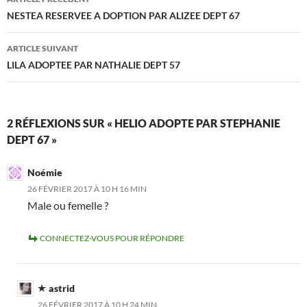
des
NESTEA RESERVEE A DOPTION PAR ALIZEE DEPT 67
articles
ARTICLE SUIVANT
LILA ADOPTEE PAR NATHALIE DEPT 57
2 RÉFLEXIONS SUR « HELIO ADOPTE PAR STEPHANIE
DEPT 67 »
Noémie
26 FÉVRIER 2017 À 10 H 16 MIN
Male ou femelle ?
CONNECTEZ-VOUS POUR RÉPONDRE
astrid
26 FÉVRIER 2017 À 10 H 24 MIN