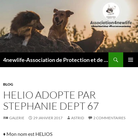
Recherche
4newlife-Association de Protection et de défense animale. Loi de 1908
ALLER
MENU
AU
PRINCI
CONTENU
BLOG
HELIO ADOPTE PAR
STEPHANIE DEPT 67
GALERIE
29 JANVIER 2017
ASTRID
2 COMMENTAIRES
♦ Mon nom est HELIOS