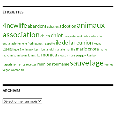
ÉTIQUETTES
animaux
4newlife
abandons
adoption
adhesion
association
chiot
chien
comportement
debra
education
ile de la reunion
euthanasie
femelle
florin
ganesh
gepetto
keyna
marie enora
L214 Éthique & Animaux
lapin
louna
luigi
manahe
manille
mario
monica
puppy
maya
mika
miko
milla
mishka
moustik
mâle
Rambo
sauvetage
reunion
roumanie
rapatriements
recettes
tueries
vegan
watson
zia
ARCHIVES
Archives