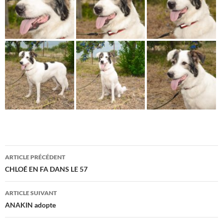
Navigation
ARTICLE PRÉCÉDENT
des
CHLOÉ EN FA DANS LE 57
articles
ARTICLE SUIVANT
ANAKIN adopte