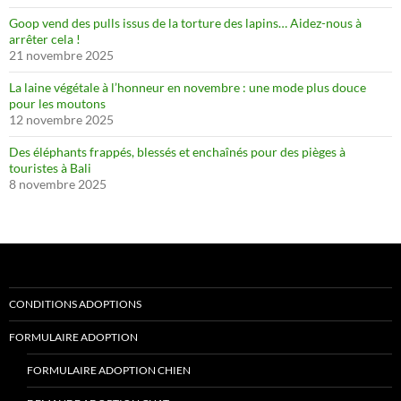
Goop vend des pulls issus de la torture des lapins… Aidez-nous à
arrêter cela !
21 novembre 2025
La laine végétale à l’honneur en novembre : une mode plus douce
pour les moutons
12 novembre 2025
Des éléphants frappés, blessés et enchaînés pour des pièges à
touristes à Bali
8 novembre 2025
CONDITIONS ADOPTIONS
FORMULAIRE ADOPTION
FORMULAIRE ADOPTION CHIEN