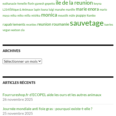
ile de la reunion
euthanasie
femelle
florin
ganesh
gepetto
keyna
marie enora
L214 Éthique & Animaux
lapin
louna
luigi
manahe
manille
mario
monica
puppy
maya
mika
miko
milla
mishka
moustik
mâle
Rambo
sauvetage
reunion
roumanie
rapatriements
recettes
tueries
vegan
watson
zia
ARCHIVES
Archives
ARTICLES RÉCENTS
Fourrureshop.fr d’ECOPEL aide les ours et les autres animaux
26 novembre 2025
Journée mondiale anti foie gras : pourquoi existe-t-elle ?
25 novembre 2025