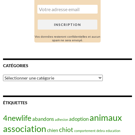
Vos données resteront confidentielles et aucun
spam ne sera envoyé.
CATÉGORIES
Catégories
ÉTIQUETTES
animaux
4newlife
abandons
adoption
adhesion
association
chiot
chien
comportement
debra
education