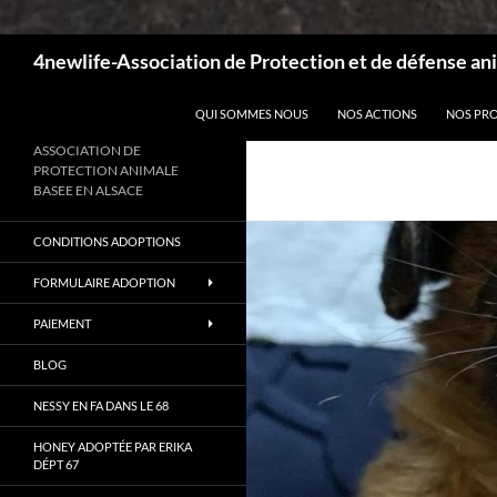
Recherche
4newlife-Association de Protection et de défense ani
ALLER AU CONTENU
QUI SOMMES NOUS
NOS ACTIONS
NOS PR
ASSOCIATION DE
PROTECTION ANIMALE
BASEE EN ALSACE
CONDITIONS ADOPTIONS
FORMULAIRE ADOPTION
PAIEMENT
BLOG
NESSY EN FA DANS LE 68
HONEY ADOPTÉE PAR ERIKA
DÉPT 67