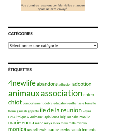
Vos données resteront confidentielles et aucun
spam ne sera envoyé.
CATÉGORIES
Catégories
ÉTIQUETTES
4newlife
abandons
adoption
adhesion
animaux
association
chien
chiot
comportement
debra
education
euthanasie
femelle
ile de la reunion
florin
ganesh
gepetto
keyna
L214 Éthique & Animaux
lapin
louna
luigi
manahe
manille
marie enora
mario
maya
mika
miko
milla
mishka
monica
puppy
rapatriements
moustik
mâle
Rambo