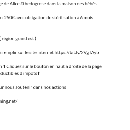
ge de Alice #thedogrose dans la maison des bébés
 : 250€ avec obligation de stérilisation à 6 mois
 région grand est )
à remplir sur le site internet https://bit.ly/2VgTAyb
n ⬆️ Cliquez sur le bouton en haut à droite de la page
uctibles d impots⬆️
ur nous soutenir dans nos actions
ming.net/