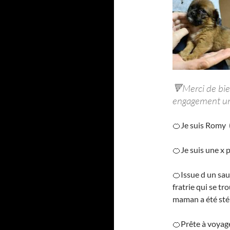
🔻Merci de bien
engagement un 
🍊Je suis Romy 
🍊Je suis une x p
🍊Issue d un sau
fratrie qui se t
maman a été stér
🍊Prête à voyager