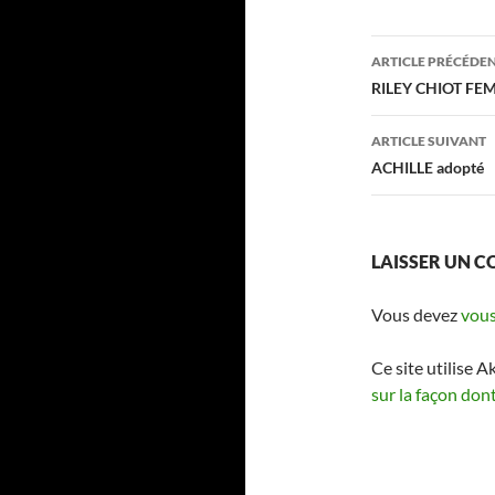
Navigati
ARTICLE PRÉCÉDE
des
RILEY CHIOT FEM
articles
ARTICLE SUIVANT
ACHILLE adopté
LAISSER UN 
Vous devez
vous
Ce site utilise A
sur la façon don