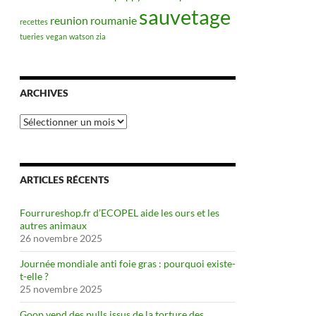
sauvetage
reunion
roumanie
recettes
tueries
vegan
watson
zia
ARCHIVES
Archives
ARTICLES RÉCENTS
Fourrureshop.fr d’ECOPEL aide les ours et les
autres animaux
26 novembre 2025
Journée mondiale anti foie gras : pourquoi existe-
t-elle ?
25 novembre 2025
Goop vend des pulls issus de la torture des