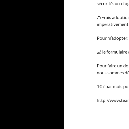
sécurité au refu
🍊Frais adoption
impérativement
Pour m’adopter:(
💻 le formulaire 
Pour faire un do
nous sommes déd
1€ / par mois po
http://www.tea