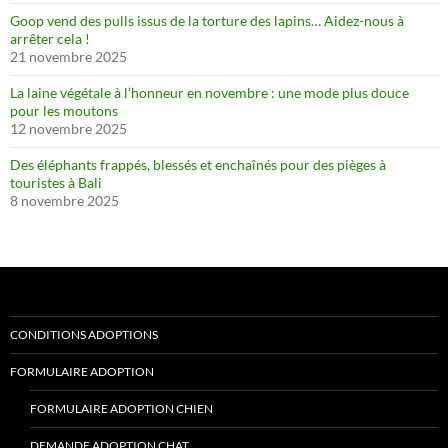
Goop vend des pulls issus de la torture des lapins… Aidez-nous à
arrêter cela !
21 novembre 2025
La laine végétale à l’honneur en novembre : une mode plus douce
pour les moutons
12 novembre 2025
Des éléphants frappés, blessés et enchaînés pour des pièges à
touristes à Bali
8 novembre 2025
CONDITIONS ADOPTIONS
FORMULAIRE ADOPTION
FORMULAIRE ADOPTION CHIEN
DEMANDE ADOPTION CHAT