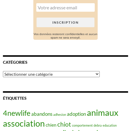
Vos données resteront confidentielles et aucun
spam ne sera envoyé.
CATÉGORIES
Catégories
ÉTIQUETTES
animaux
4newlife
abandons
adoption
adhesion
association
chiot
chien
comportement
debra
education