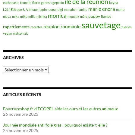
ile de la reunion
euthanasie
femelle
florin
ganesh
gepetto
keyna
marie enora
L214 Éthique & Animaux
lapin
louna
luigi
manahe
manille
mario
monica
puppy
maya
mika
miko
milla
mishka
moustik
mâle
Rambo
sauvetage
reunion
roumanie
rapatriements
recettes
tueries
vegan
watson
zia
ARCHIVES
Archives
ARTICLES RÉCENTS
Fourrureshop.fr d’ECOPEL aide les ours et les autres animaux
26 novembre 2025
Journée mondiale anti foie gras : pourquoi existe-t-elle ?
25 novembre 2025