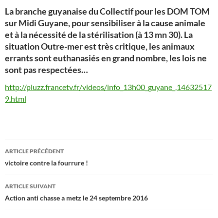
La branche guyanaise du Collectif pour les DOM TOM
sur Midi Guyane, pour sensibiliser à la cause animale
et à la nécessité de la stérilisation (à 13 mn 30). La
situation Outre-mer est très critique, les animaux
errants sont euthanasiés en grand nombre, les lois ne
sont pas respectées…
http://pluzz.francetv.fr/videos/info_13h00_guyane_,14632517
9.html
Navigation
ARTICLE PRÉCÉDENT
des
victoire contre la fourrure !
articles
ARTICLE SUIVANT
Action anti chasse a metz le 24 septembre 2016