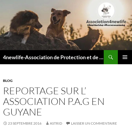
Recherche
4newlife-Association de Protection et de défense animale. Loi de 1908
ALLER
MENU
AU
PRINCI
CONTENU
BLOG
REPORTAGE SUR L’
ASSOCIATION P.A.G EN
GUYANE
23 SEPTEMBRE 2016
ASTRID
LAISSER UN COMMENTAIRE