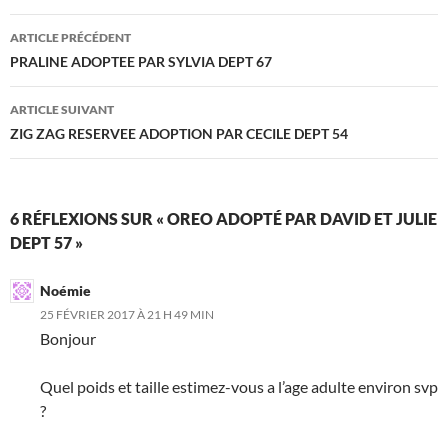
Navigation
ARTICLE PRÉCÉDENT
des
PRALINE ADOPTEE PAR SYLVIA DEPT 67
articles
ARTICLE SUIVANT
ZIG ZAG RESERVEE ADOPTION PAR CECILE DEPT 54
6 RÉFLEXIONS SUR « OREO ADOPTÉ PAR DAVID ET JULIE
DEPT 57 »
Noémie
25 FÉVRIER 2017 À 21 H 49 MIN
Bonjour
Quel poids et taille estimez-vous a l’age adulte environ svp
?