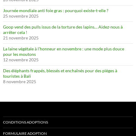
Journée mondiale anti foie gras : pourquoi existe-t-elle ?
25 novembre 2025
Goop vend des pulls issus de la torture des lapins… Aidez-nous à
arrêter cela !
21 novembre 2025
La laine végétale à l’honneur en novembre : une mode plus douce
pour les moutons
12 novembre 2025
Des éléphants frappés, blessés et enchaînés pour des pièges à
touristes à Bali
8 novembre 2025
CONDITIONS ADOPTIONS
FORMULAIRE ADOPTION