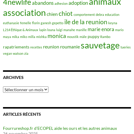
animaux
4newlife
abandons
adoption
adhesion
association
chiot
chien
comportement
debra
education
ile de la reunion
euthanasie
femelle
florin
ganesh
gepetto
keyna
marie enora
L214 Éthique & Animaux
lapin
louna
luigi
manahe
manille
mario
monica
puppy
maya
mika
miko
milla
mishka
moustik
mâle
Rambo
sauvetage
reunion
roumanie
rapatriements
recettes
tueries
vegan
watson
zia
ARCHIVES
Archives
ARTICLES RÉCENTS
Fourrureshop.fr d’ECOPEL aide les ours et les autres animaux
26 novembre 2025