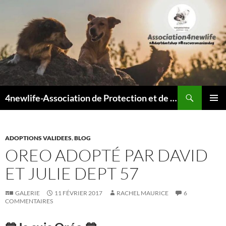
Recherche
4newlife-Association de Protection et de défense animale. Loi de 1908
ALLER
MENU
AU
PRINCI
CONTENU
ADOPTIONS VALIDEES
,
BLOG
OREO ADOPTÉ PAR DAVID
ET JULIE DEPT 57
GALERIE
11 FÉVRIER 2017
RACHEL MAURICE
6
COMMENTAIRES