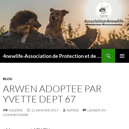
Recherche
4newlife-Association de Protection et de défense animale. Loi de 1908
ALLER
MENU
AU
PRINCI
CONTENU
BLOG
ARWEN ADOPTEE PAR
YVETTE DEPT 67
GALERIE
13 JANVIER 2017
ASTRID
LAISSER UN
COMMENTAIRE