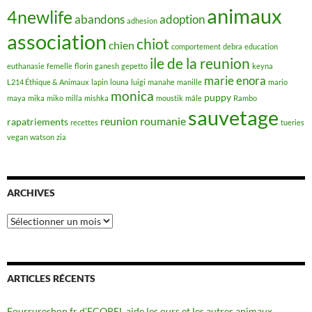
animaux
4newlife
abandons
adoption
adhesion
association
chiot
chien
comportement
debra
education
ile de la reunion
euthanasie
femelle
florin
ganesh
gepetto
keyna
marie enora
L214 Éthique & Animaux
lapin
louna
luigi
manahe
manille
mario
monica
puppy
maya
mika
miko
milla
mishka
moustik
mâle
Rambo
sauvetage
reunion
roumanie
rapatriements
recettes
tueries
vegan
watson
zia
ARCHIVES
Archives
ARTICLES RÉCENTS
Fourrureshop.fr d’ECOPEL aide les ours et les autres animaux