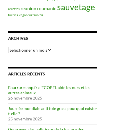
sauvetage
reunion
roumanie
recettes
tueries
vegan
watson
zia
ARCHIVES
Archives
ARTICLES RÉCENTS
Fourrureshop.fr d’ECOPEL aide les ours et les
autres animaux
26 novembre 2025
Journée mondiale anti foie gras : pourquoi existe-
t-elle ?
25 novembre 2025
Goop vend des pulls issus de la torture des