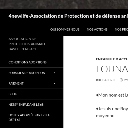
Recherche
4newlife-Association de Protection et de défense ani
ALLER AU CONTENU
QUI SOMMES NOUS
NOS ACTIONS
NOS PR
ASSOCIATION DE
PROTECTION ANIMALE
BASEE EN ALSACE
EN FAMILLE D ACCU
CONDITIONS ADOPTIONS
LOUNA 
FORMULAIRE ADOPTION
GALERIE
29
PAIEMENT
BLOG
♦Mon nom est
NESSY EN FA DANS LE 68
♦Je suis une Roy
moyenne
HONEY ADOPTÉE PAR ERIKA
DÉPT 67