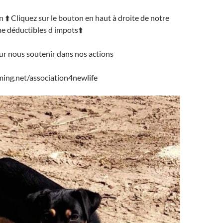
n ⬆️ Cliquez sur le bouton en haut à droite de notre
 déductibles d impots⬆️
ur nous soutenir dans nos actions
ing.net/association4newlife