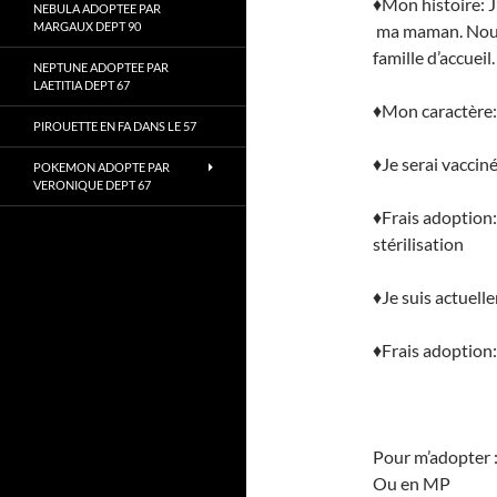
♦Mon histoire: J
NEBULA ADOPTEE PAR
MARGAUX DEPT 90
ma maman. Nous 
famille d’accueil.
NEPTUNE ADOPTEE PAR
LAETITIA DEPT 67
♦Mon caractère: 
PIROUETTE EN FA DANS LE 57
♦Je serai vaccin
POKEMON ADOPTE PAR
VERONIQUE DEPT 67
♦Frais adoption:
stérilisation
♦Je suis actuelle
♦Frais adoption
Pour m’adopter :
Ou en MP