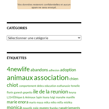
Vos données resteront confidentielles et aucun
spam ne sera envoyé.
CATÉGORIES
Catégories
ÉTIQUETTES
4newlife
abandons
adoption
adhesion
animaux
association
chien
chiot
comportement
debra
education
euthanasie
femelle
ile de la reunion
florin
ganesh
gepetto
keyna
L214 Éthique & Animaux
lapin
louna
luigi
manahe
manille
marie enora
mario
maya
mika
miko
milla
mishka
monica
puppy
rapatriements
moustik
mâle
Rambo