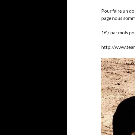
Pour faire un do
page nous somme
1€ / par mois po
http://www.team