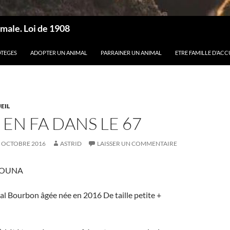
male. Loi de 1908
OTEGES
ADOPTER UN ANIMAL
PARRAINER UN ANIMAL
ETRE FAMILLE D’ACC
EIL
EN FA DANS LE 67
 OCTOBRE 2016
ASTRID
LAISSER UN COMMENTAIRE
 LOUNA
al Bourbon âgée née en 2016 De taille petite +