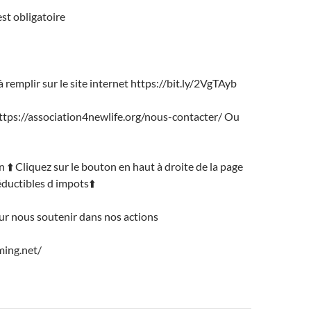
est obligatoire
à remplir sur le site internet https://bit.ly/2VgTAyb
https://association4newlife.org/nous-contacter/ Ou
n ⬆️ Cliquez sur le bouton en haut à droite de la page
uctibles d impots⬆️
ur nous soutenir dans nos actions
ming.net/