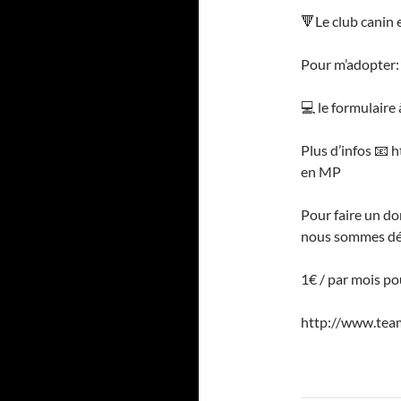
🔻Le club canin 
Pour m’adopter:
💻 le formulaire 
Plus d’infos 📧 
en MP
Pour faire un do
nous sommes déd
1€ / par mois po
http://www.tea