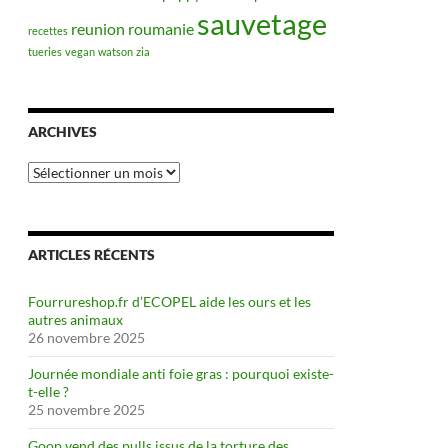
sauvetage
reunion
roumanie
recettes
tueries
vegan
watson
zia
ARCHIVES
Archives
ARTICLES RÉCENTS
Fourrureshop.fr d’ECOPEL aide les ours et les
autres animaux
26 novembre 2025
Journée mondiale anti foie gras : pourquoi existe-
t-elle ?
25 novembre 2025
Goop vend des pulls issus de la torture des