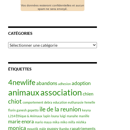
Vos données resteront confidentielles et aucun
spam ne sera envoyé.
CATÉGORIES
Catégories
ÉTIQUETTES
4newlife
abandons
adoption
adhesion
animaux
association
chien
chiot
comportement
debra
education
euthanasie
femelle
ile de la reunion
florin
ganesh
gepetto
keyna
L214 Éthique & Animaux
lapin
louna
luigi
manahe
manille
marie enora
mario
maya
mika
miko
milla
mishka
monica
puppy
rapatriements
moustik
mâle
Rambo