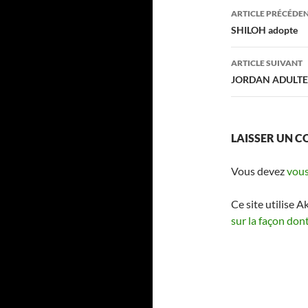
Navigati
ARTICLE PRÉCÉDE
des
SHILOH adopte
articles
ARTICLE SUIVANT
JORDAN ADULTE 
LAISSER UN 
Vous devez
vous
Ce site utilise A
sur la façon don