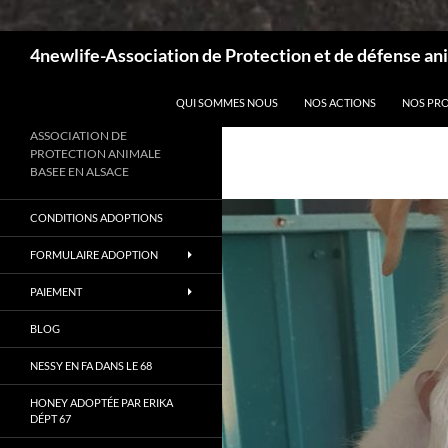
Recherche
4newlife-Association de Protection et de défense ani
ALLER AU CONTENU
QUI SOMMES NOUS
NOS ACTIONS
NOS PR
ASSOCIATION DE
PROTECTION ANIMALE
BASEE EN ALSACE
CONDITIONS ADOPTIONS
FORMULAIRE ADOPTION
PAIEMENT
BLOG
NESSY EN FA DANS LE 68
HONEY ADOPTÉE PAR ERIKA
DÉPT 67