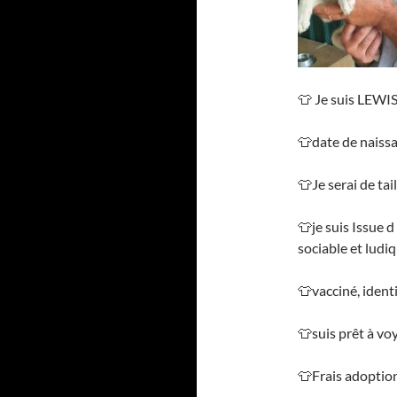
👕 Je suis LEWIS
👕date de naiss
👕Je serai de ta
👕je suis Issue 
sociable et ludi
👕vacciné, ident
👕suis prêt à vo
👕Frais adoption