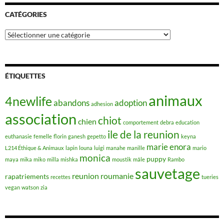
CATÉGORIES
Catégories
ÉTIQUETTES
animaux
4newlife
abandons
adoption
adhesion
association
chiot
chien
comportement
debra
education
ile de la reunion
euthanasie
femelle
florin
ganesh
gepetto
keyna
marie enora
L214 Éthique & Animaux
lapin
louna
luigi
manahe
manille
mario
monica
puppy
maya
mika
miko
milla
mishka
moustik
mâle
Rambo
sauvetage
reunion
roumanie
rapatriements
recettes
tueries
vegan
watson
zia