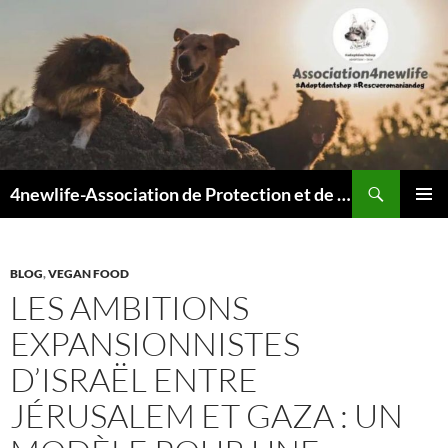
Recherche
4newlife-Association de Protection et de défense animale. Loi de 1908
ALLER
MENU
AU
PRINCI
CONTENU
BLOG
,
VEGAN FOOD
LES AMBITIONS
EXPANSIONNISTES
D’ISRAËL ENTRE
JÉRUSALEM ET GAZA : UN