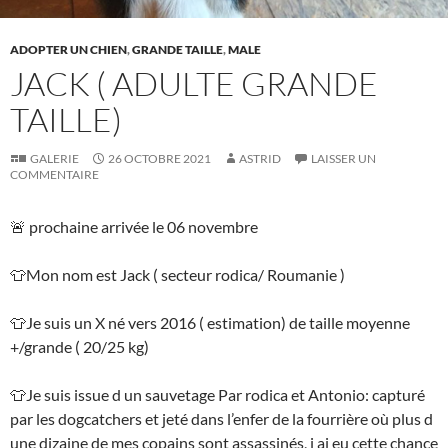
ADOPTER UN CHIEN
,
GRANDE TAILLE
,
MALE
JACK ( ADULTE GRANDE
TAILLE)
GALERIE
26 OCTOBRE 2021
ASTRID
LAISSER UN
COMMENTAIRE
🚨 prochaine arrivée le 06 novembre
👕Mon nom est Jack ( secteur rodica/ Roumanie )
👕Je suis un X né vers 2016 ( estimation) de taille moyenne
+/grande ( 20/25 kg)
👕Je suis issue d un sauvetage Par rodica et Antonio: capturé
par les dogcatchers et jeté dans l’enfer de la fourrière où plus d
une dizaine de mes copains sont assassinés, j ai eu cette chance