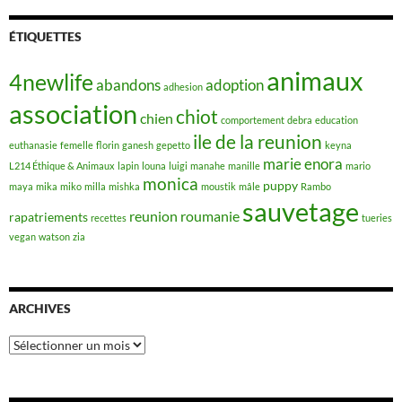
ÉTIQUETTES
animaux
4newlife
abandons
adoption
adhesion
association
chiot
chien
comportement
debra
education
ile de la reunion
euthanasie
femelle
florin
ganesh
gepetto
keyna
marie enora
L214 Éthique & Animaux
lapin
louna
luigi
manahe
manille
mario
monica
puppy
maya
mika
miko
milla
mishka
moustik
mâle
Rambo
sauvetage
reunion
roumanie
rapatriements
recettes
tueries
vegan
watson
zia
ARCHIVES
Archives