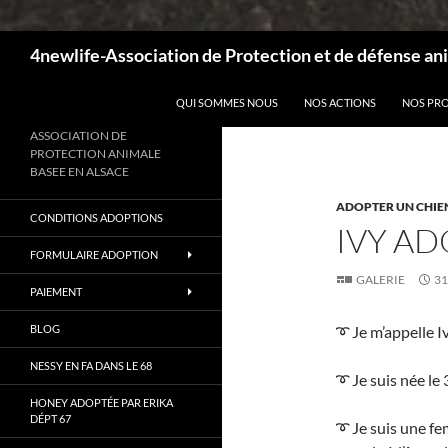
Recherche
4newlife-Association de Protection et de défense ani
ALLER AU CONTENU
QUI SOMMES NOUS
NOS ACTIONS
NOS PR
ASSOCIATION DE
PROTECTION ANIMALE
BASEE EN ALSACE
ADOPTER UN CHIE
CONDITIONS ADOPTIONS
IVY A
FORMULAIRE ADOPTION
GALERIE
31
PAIEMENT
BLOG
➰ Je m’appelle I
NESSY EN FA DANS LE 68
➰ Je suis née le
HONEY ADOPTÉE PAR ERIKA
DÉPT 67
➰ Je suis une fe