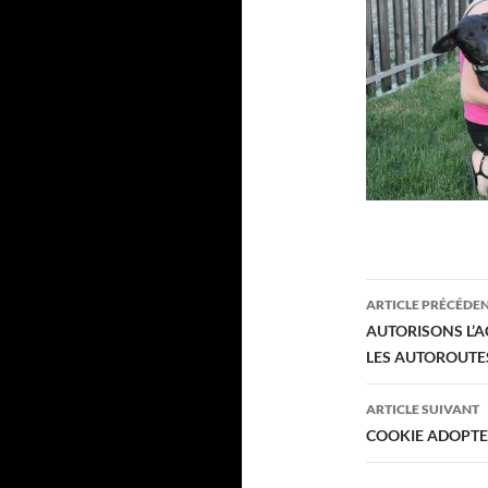
Navigati
ARTICLE PRÉCÉDE
des
AUTORISONS L’A
LES AUTOROUTES
articles
ARTICLE SUIVANT
COOKIE ADOPTEE