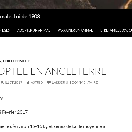
male. Loi de 1908
OTEGES
ADOPTER UN ANIMAL
PARRAINER UN ANIMAL
ETRE FAMILLE D’ACC
N
,
CHIOT
,
FEMELLE
DOPTEE EN ANGLETERRE
 JUILLET 2017
ASTRID
LAISSER UN COMMENTAIRE
vy
 3 Février 2017
melle d’environ 15-16 kg et serais de taille moyenne à