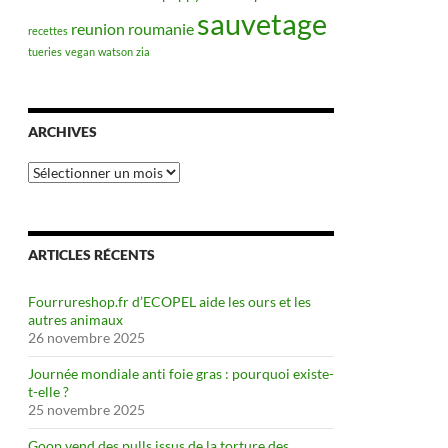
sauvetage
reunion
roumanie
recettes
tueries
vegan
watson
zia
ARCHIVES
Archives
ARTICLES RÉCENTS
Fourrureshop.fr d’ECOPEL aide les ours et les
autres animaux
26 novembre 2025
Journée mondiale anti foie gras : pourquoi existe-
t-elle ?
25 novembre 2025
Goop vend des pulls issus de la torture des