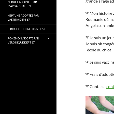
grande à l’âge a
NEBULA ADOPTEE PAR
MARGAUX DEPT 90
➰ Mon histoire : 
NEPTUNE ADOPTEE PAR
Roumanie où ma 
LAETITIA DEPT 67
Angela son amie
PIROUETTE EN FA DANS LE 57
➰ Je suis un jeun
POKEMON ADOPTE PAR
VERONIQUE DEPT 67
Je suis ok congén
l’école du chiot
➰ Je suis vacciné
➰ Frais d’adopti
➰ Contact :
cont