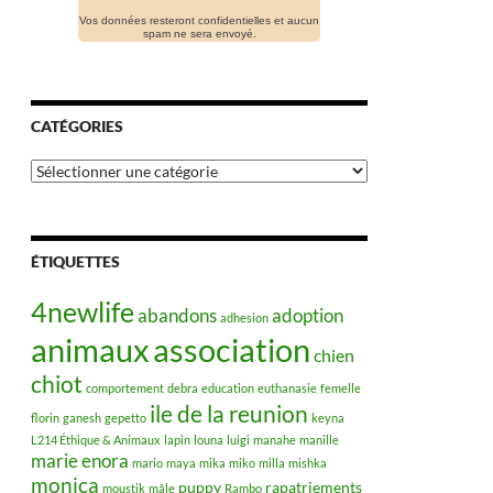
Vos données resteront confidentielles et aucun
spam ne sera envoyé.
CATÉGORIES
Catégories
ÉTIQUETTES
4newlife
abandons
adoption
adhesion
animaux
association
chien
chiot
comportement
debra
education
euthanasie
femelle
ile de la reunion
florin
ganesh
gepetto
keyna
L214 Éthique & Animaux
lapin
louna
luigi
manahe
manille
marie enora
mario
maya
mika
miko
milla
mishka
monica
puppy
rapatriements
moustik
mâle
Rambo