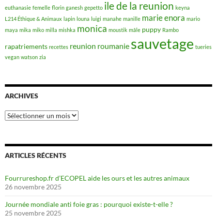
ile de la reunion
euthanasie
femelle
florin
ganesh
gepetto
keyna
marie enora
L214 Éthique & Animaux
lapin
louna
luigi
manahe
manille
mario
monica
puppy
maya
mika
miko
milla
mishka
moustik
mâle
Rambo
sauvetage
reunion
roumanie
rapatriements
recettes
tueries
vegan
watson
zia
ARCHIVES
Archives
ARTICLES RÉCENTS
Fourrureshop.fr d’ECOPEL aide les ours et les autres animaux
26 novembre 2025
Journée mondiale anti foie gras : pourquoi existe-t-elle ?
25 novembre 2025