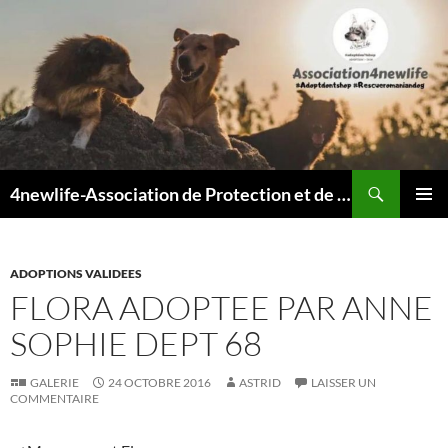
Recherche
4newlife-Association de Protection et de défense animale. Loi de 1908
ALLER
MENU
AU
PRINCI
CONTENU
ADOPTIONS VALIDEES
FLORA ADOPTEE PAR ANNE
SOPHIE DEPT 68
GALERIE
24 OCTOBRE 2016
ASTRID
LAISSER UN
COMMENTAIRE