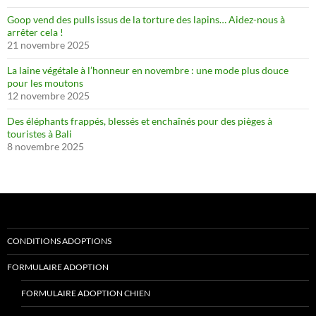
Goop vend des pulls issus de la torture des lapins… Aidez-nous à
arrêter cela !
21 novembre 2025
La laine végétale à l’honneur en novembre : une mode plus douce
pour les moutons
12 novembre 2025
Des éléphants frappés, blessés et enchaînés pour des pièges à
touristes à Bali
8 novembre 2025
CONDITIONS ADOPTIONS
FORMULAIRE ADOPTION
FORMULAIRE ADOPTION CHIEN