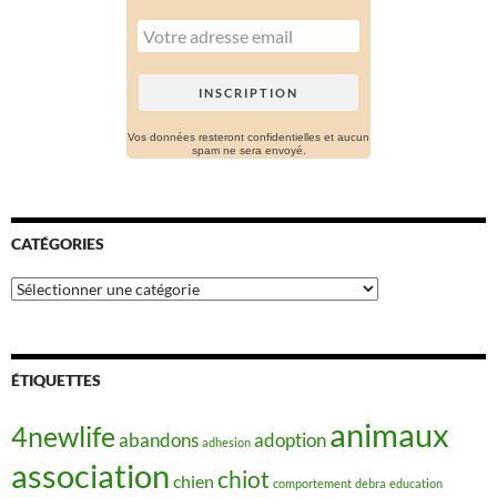
Vos données resteront confidentielles et aucun
spam ne sera envoyé.
CATÉGORIES
Catégories
ÉTIQUETTES
animaux
4newlife
abandons
adoption
adhesion
association
chiot
chien
comportement
debra
education