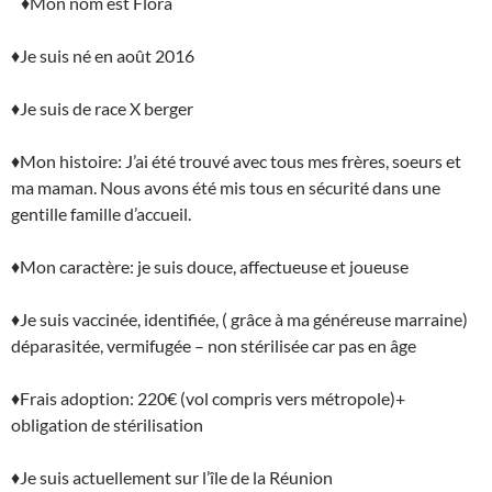
♦
Mon nom est Flora
♦
Je suis né en août 2016
♦
Je suis de race X berger
♦
Mon histoire: J’ai été trouvé avec tous mes frères, soeurs et
ma maman. Nous avons été mis tous en sécurité dans une
gentille famille d’accueil.
♦
Mon caractère: je suis douce, affectueuse et joueuse
♦
Je suis vaccinée, identifiée, ( grâce à ma généreuse marraine)
déparasitée, vermifugée – non stérilisée car pas en âge
♦
Frais adoption: 220€ (vol compris vers métropole)+
obligation de stérilisation
♦
Je suis actuellement sur l’île de la Réunion