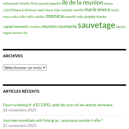
ile de la reunion
euthanasie
femelle
florin
ganesh
gepetto
keyna
marie enora
L214 Éthique & Animaux
lapin
louna
luigi
manahe
manille
mario
monica
puppy
maya
mika
miko
milla
mishka
moustik
mâle
Rambo
sauvetage
reunion
roumanie
rapatriements
recettes
tueries
vegan
watson
zia
ARCHIVES
Archives
ARTICLES RÉCENTS
Fourrureshop.fr d’ECOPEL aide les ours et les autres animaux
26 novembre 2025
Journée mondiale anti foie gras : pourquoi existe-t-elle ?
25 novembre 2025