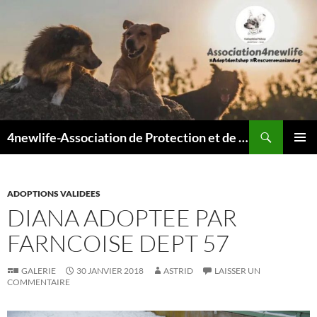
Recherche
4newlife-Association de Protection et de défense animale. Loi de 1908
ALLER
MENU
AU
PRINCI
CONTENU
ADOPTIONS VALIDEES
DIANA ADOPTEE PAR
FARNCOISE DEPT 57
GALERIE
30 JANVIER 2018
ASTRID
LAISSER UN
COMMENTAIRE