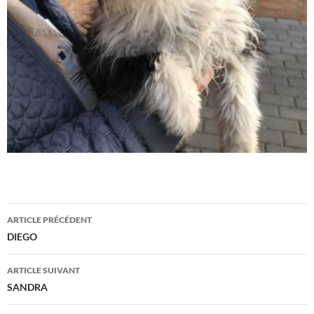
Navigation
ARTICLE PRÉCÉDENT
des
DIEGO
articles
ARTICLE SUIVANT
SANDRA