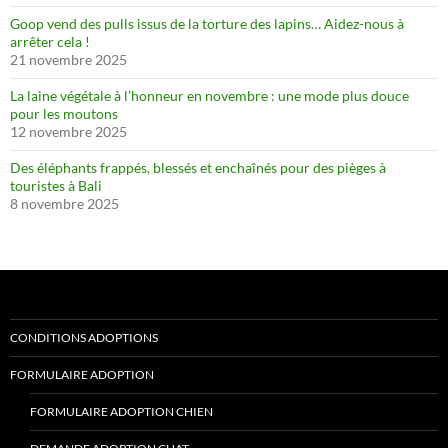
Goop vend des pulls issus de la torture des lapins… Aidez-nous à
arrêter cela !
21 novembre 2025
La laine végétale à l’honneur en novembre : une mode plus douce
pour les moutons
12 novembre 2025
Des éléphants frappés, blessés et enchaînés pour des pièges à
touristes à Bali
8 novembre 2025
CONDITIONS ADOPTIONS
FORMULAIRE ADOPTION
FORMULAIRE ADOPTION CHIEN