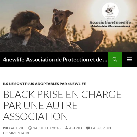
Recherche
4newlife-Association de Protection et de défense animale. Loi de 1908
ALLER
MENU
AU
PRINCI
CONTENU
ILS NE SONT PLUS ADOPTABLES PAR 4NEWLIFE
BLACK PRISE EN CHARGE
PAR UNE AUTRE
ASSOCIATION
GALERIE
14 JUILLET 2018
ASTRID
LAISSER UN
COMMENTAIRE