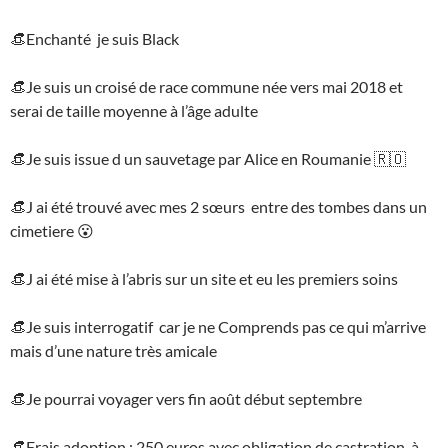
👒Enchanté je suis Black
👒Je suis un croisé de race commune née vers mai 2018 et
serai de taille moyenne à l’âge adulte
👒Je suis issue d un sauvetage par Alice en Roumanie 🇷🇴
👒J ai été trouvé avec mes 2 sœurs entre des tombes dans un
cimetiere 😮
👒J ai été mise à l’abris sur un site et eu les premiers soins
👒Je suis interrogatif car je ne Comprends pas ce qui m’arrive
mais d’une nature très amicale
👒Je pourrai voyager vers fin août début septembre
👒Frais adoption : 250 euros avec obligation de castration à