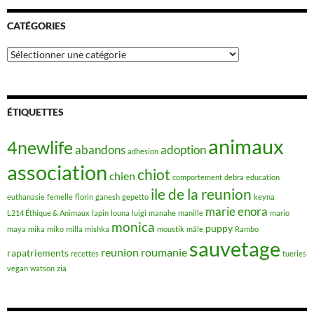
CATÉGORIES
Catégories
ÉTIQUETTES
animaux
4newlife
abandons
adoption
adhesion
association
chiot
chien
comportement
debra
education
ile de la reunion
euthanasie
femelle
florin
ganesh
gepetto
keyna
marie enora
L214 Éthique & Animaux
lapin
louna
luigi
manahe
manille
mario
monica
puppy
maya
mika
miko
milla
mishka
moustik
mâle
Rambo
sauvetage
reunion
roumanie
rapatriements
recettes
tueries
vegan
watson
zia