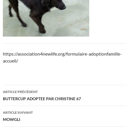
https://association4newlife.org/formulaire-adoptionfamille-
accueil/
Navigation
ARTICLE PRÉCÉDENT
des
BUTTERCUP ADOPTEE PAR CHRISTINE 67
articles
ARTICLE SUIVANT
MOWGLI