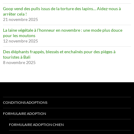
Goop vend des pulls issus de la torture des lapins… Aidez-nous à
arrêter cela !
21 novembre 2025
La laine végétale à l’honneur en novembre : une mode plus douce
pour les moutons
12 novembre 2025
Des éléphants frappés, blessés et enchaînés pour des pièges à
touristes à Bali
8 novembre 2025
CONDITIONS ADOPTIONS
FORMULAIRE ADOPTION
FORMULAIRE ADOPTION CHIEN