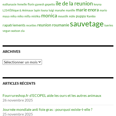
ile de la reunion
euthanasie
femelle
florin
ganesh
gepetto
keyna
marie enora
L214 Éthique & Animaux
lapin
louna
luigi
manahe
manille
mario
monica
puppy
maya
mika
miko
milla
mishka
moustik
mâle
Rambo
sauvetage
reunion
roumanie
rapatriements
recettes
tueries
vegan
watson
zia
ARCHIVES
Archives
ARTICLES RÉCENTS
Fourrureshop.fr d’ECOPEL aide les ours et les autres animaux
26 novembre 2025
Journée mondiale anti foie gras : pourquoi existe-t-elle ?
25 novembre 2025