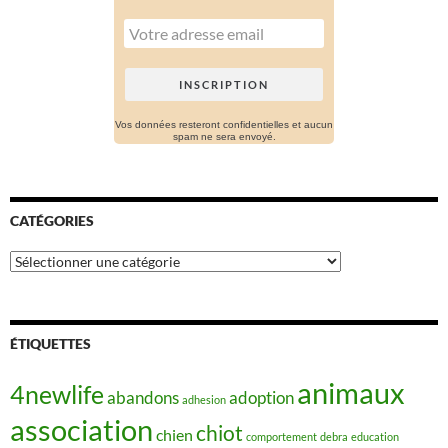
Vos données resteront confidentielles et aucun
spam ne sera envoyé.
CATÉGORIES
Catégories
ÉTIQUETTES
animaux
4newlife
abandons
adoption
adhesion
association
chiot
chien
comportement
debra
education