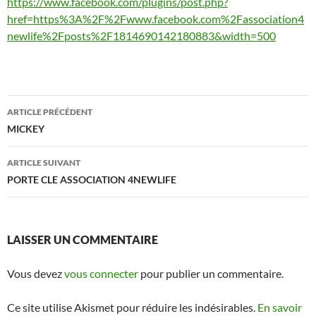
https://www.facebook.com/plugins/post.php?
href=https%3A%2F%2Fwww.facebook.com%2Fassociation4
newlife%2Fposts%2F1814690142180883&width=500
Navigation
ARTICLE PRÉCÉDENT
des
MICKEY
articles
ARTICLE SUIVANT
PORTE CLE ASSOCIATION 4NEWLIFE
LAISSER UN COMMENTAIRE
Vous devez
vous connecter
pour publier un commentaire.
Ce site utilise Akismet pour réduire les indésirables.
En savoir