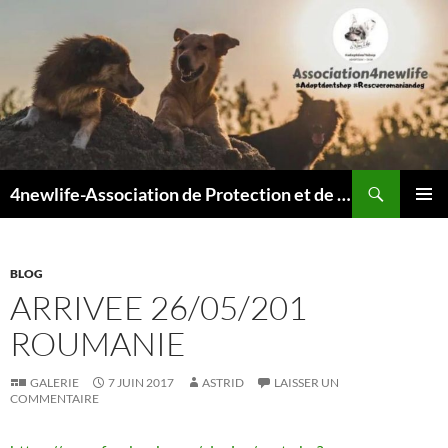
Recherche
4newlife-Association de Protection et de défense animale. Loi de 1908
ALLER
MENU
AU
PRINCI
CONTENU
BLOG
ARRIVEE 26/05/201
ROUMANIE
GALERIE
7 JUIN 2017
ASTRID
LAISSER UN
COMMENTAIRE