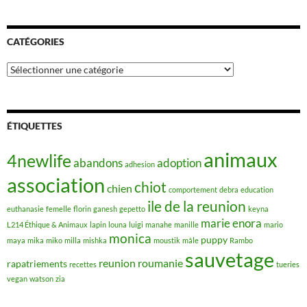
CATÉGORIES
Catégories
ÉTIQUETTES
animaux
4newlife
abandons
adoption
adhesion
association
chiot
chien
comportement
debra
education
ile de la reunion
euthanasie
femelle
florin
ganesh
gepetto
keyna
marie enora
L214 Éthique & Animaux
lapin
louna
luigi
manahe
manille
mario
monica
puppy
maya
mika
miko
milla
mishka
moustik
mâle
Rambo
sauvetage
reunion
roumanie
rapatriements
recettes
tueries
vegan
watson
zia