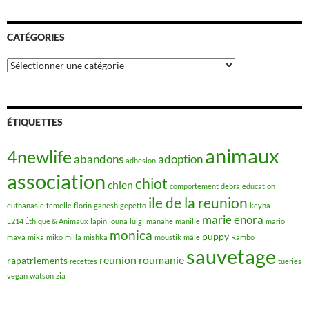
CATÉGORIES
Catégories
ÉTIQUETTES
animaux
4newlife
abandons
adoption
adhesion
association
chiot
chien
comportement
debra
education
ile de la reunion
euthanasie
femelle
florin
ganesh
gepetto
keyna
marie enora
L214 Éthique & Animaux
lapin
louna
luigi
manahe
manille
mario
monica
puppy
maya
mika
miko
milla
mishka
moustik
mâle
Rambo
sauvetage
reunion
roumanie
rapatriements
recettes
tueries
vegan
watson
zia