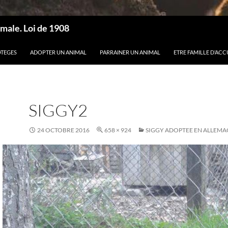
male. Loi de 1908
OTEGES
ADOPTER UN ANIMAL
PARRAINER UN ANIMAL
ETRE FAMILLE D’ACC
SIGGY2
24 OCTOBRE 2016
658 × 924
SIGGY ADOPTEE EN ALLEM