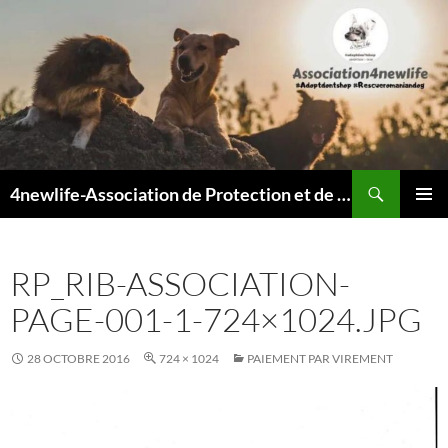
Recherche
4newlife-Association de Protection et de défense animale. Loi de 1908
ALLER
MENU
AU
PRINCI
CONTENU
RP_RIB-ASSOCIATION-
PAGE-001-1-724×1024.JPG
28 OCTOBRE 2016
724 × 1024
PAIEMENT PAR VIREMENT