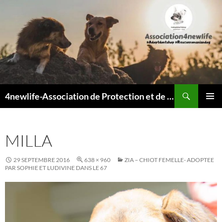
Recherche
4newlife-Association de Protection et de défense animale. Loi de 1908
ALLER
MENU
AU
PRINCI
CONTENU
MILLA
29 SEPTEMBRE 2016
638 × 960
ZIA – CHIOT FEMELLE- ADOPTEE
PAR SOPHIE ET LUDIVINE DANS LE 67