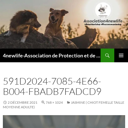
Recherche
4newlife-Association de Protection et de défense animale. Loi de 1908
ALLER
MENU
AU
PRINCI
CONTENU
591D2024-7085-4E66-
B004-FBADB7FADCD9
2 DÉCEMBRE 2021
768 × 1024
JASMINE ( CHIOT FEMELLE TAILLE
MOYENNE ADULTE)