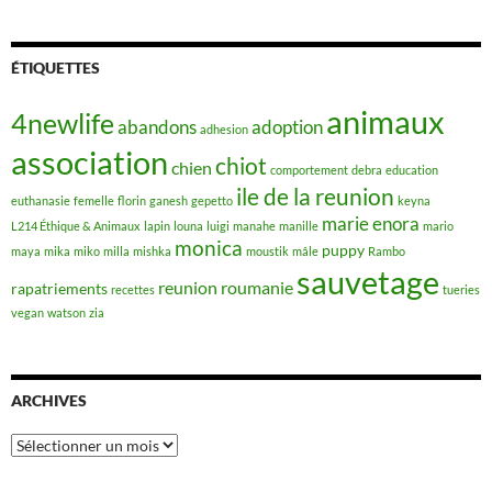
ÉTIQUETTES
animaux
4newlife
abandons
adoption
adhesion
association
chiot
chien
comportement
debra
education
ile de la reunion
euthanasie
femelle
florin
ganesh
gepetto
keyna
marie enora
L214 Éthique & Animaux
lapin
louna
luigi
manahe
manille
mario
monica
puppy
maya
mika
miko
milla
mishka
moustik
mâle
Rambo
sauvetage
reunion
roumanie
rapatriements
recettes
tueries
vegan
watson
zia
ARCHIVES
Archives