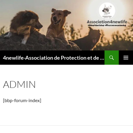
Recherche
4newlife-Association de Protection et de défense animale. Loi de 1908
ALLER
MENU
AU
PRINCI
CONTENU
ADMIN
[bbp-forum-index]