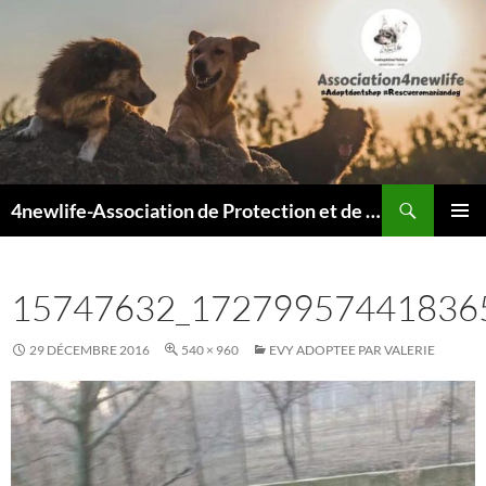
Recherche
4newlife-Association de Protection et de défense animale. Loi de 1908
ALLER
MENU
AU
PRINCI
CONTENU
15747632_17279957441836
29 DÉCEMBRE 2016
540 × 960
EVY ADOPTEE PAR VALERIE